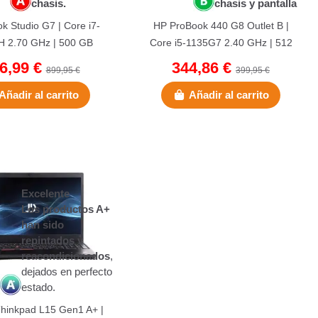
chasis.
chasis y pantalla
k Studio G7 | Core i7-
HP ProBook 440 G8 Outlet B |
 2.70 GHz | 500 GB
Core i5-1135G7 2.40 GHz | 512
6 GB DDR4 ONBOARD |
GB NVMe | 16 GB DDR4 | 14" |...
6,99 €
344,86 €
899,95 €
399,95 €
15,6"...
Añadir al carrito
Añadir al carrito
Excelente
Los productos A+
han sido
repintados y
reacondicionados
,
dejados en perfecto
estado.
hinkpad L15 Gen1 A+ |