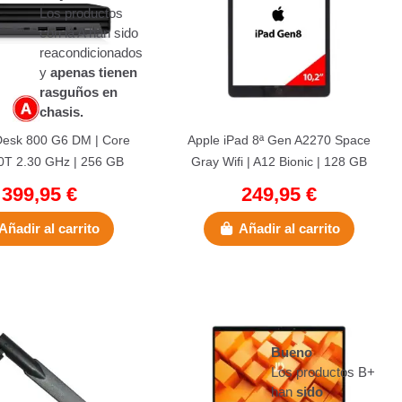
Los productos
con la A han sido
reacondicionados
y
apenas tienen
rasguños en
chasis.
Desk 800 G6 DM | Core
Apple iPad 8ª Gen A2270 Space
0T 2.30 GHz | 256 GB
Gray Wifi | A12 Bionic | 128 GB
 16 GB DDR4 | 3x...
Flash | 3 GB | 10.2"
399,95 €
249,95 €
Añadir al carrito
Añadir al carrito
Bueno
Los productos B+
han
sido