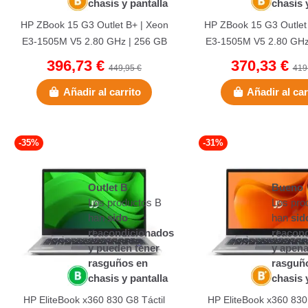
chasis y pantalla
chasis 
HP ZBook 15 G3 Outlet B+ | Xeon
HP ZBook 15 G3 Outlet
E3-1505M V5 2.80 GHz | 256 GB
E3-1505M V5 2.80 GHz
NVMe | 32 GB DDR4 | 15,6"...
NVMe | 32 GB DDR4 | 
396,73 €
370,33 €
449,95 €
419
Añadir al carrito
Añadir al car
-35%
-31%
Outlet B
Bueno
Los productos B
Los pro
han
sido
han
sid
reacondicionados
reacon
y pueden tener
y apena
rasguños en
rasguñ
chasis y pantalla
chasis 
HP EliteBook x360 830 G8 Táctil
HP EliteBook x360 830 