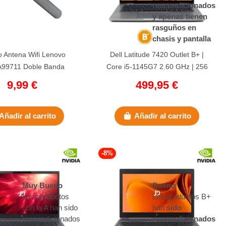
reacondicionados
y apenas tienen
rasguños en
chasis y pantalla
 Antena Wifi Lenovo
Dell Latitude 7420 Outlet B+ |
99711 Doble Banda
Core i5-1145G7 2.60 GHz | 256
Flexible Negra
GB NVMe | 16 GB LPDDR4 |...
9,99 €
499,95 €
Añadir al carrito
Añadir al carrito
-8%
Muy Bueno
Bueno
Los productos
Los productos B+
con la A han sido
han
sido
reacondicionados
reacondicionados