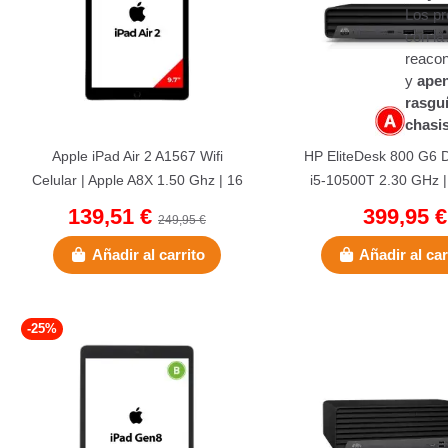
Los p
con la
reaco
y
apen
rasgu
chasis
Apple iPad Air 2 A1567 Wifi
HP EliteDesk 800 G6 
Celular | Apple A8X 1.50 Ghz | 16
i5-10500T 2.30 GHz 
GB Flash 2 GB | 9.7"
NVMe | 16 GB DDR4 | 1
139,51 €
399,95 €
249,95 €
Añadir al carrito
Añadir al car
-25%