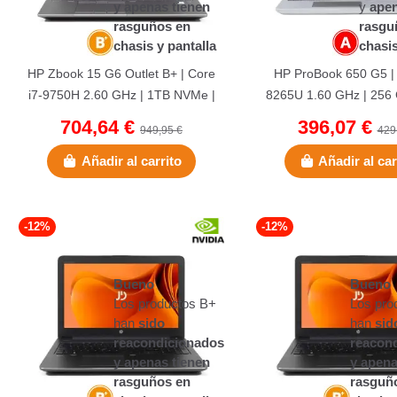
y apenas tienen
y
apen
rasguños en
rasgu
chasis y pantalla
chasis
HP Zbook 15 G6 Outlet B+ | Core
HP ProBook 650 G5 | 
i7-9750H 2.60 GHz | 1TB NVMe |
8265U 1.60 GHz | 25
32 GB DDR4 | 15.6"...
| 16 GB DDR4 | 15.6" | 
704,64 €
396,07 €
949,95 €
429
Añadir al carrito
Añadir al car
-12%
-12%
Bueno
Bueno
Los productos B+
Los pro
han
sido
han
sid
reacondicionados
reacon
y apenas tienen
y apena
rasguños en
rasguñ