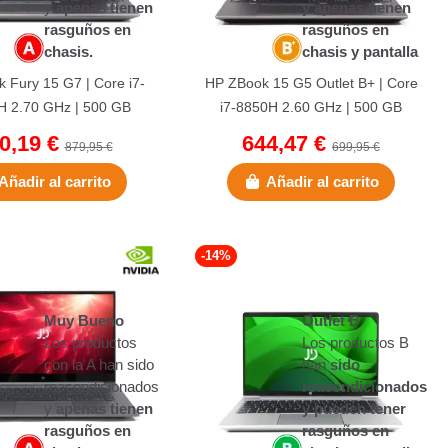
y
apenas tienen
y apenas tienen
rasguños en
rasguños en
chasis.
chasis y pantalla
 Fury 15 G7 | Core i7-
HP ZBook 15 G5 Outlet B+ | Core
 2.70 GHz | 500 GB
i7-8850H 2.60 GHz | 500 GB
2 GB DDR4 | 15,5" |...
NVMe | 32 GB DDR4 | 15,6" |...
0,19 €
644,47 €
879,95 €
699,95 €
Añadir al carrito
Añadir al carrito
-14%
Muy Bueno
Outlet B
Los productos
Los productos B
con la A han sido
han
sido
reacondicionados
reacondicionados
(1 nota)
y
apenas tienen
y pueden tener
rasguños en
rasguños en