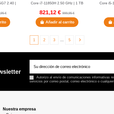
5G7 2.40 |
Core i7-11850H 2.50 GHz | 1 TB
Core i5-
GB...
NVMe | 32 GB DDR4 | 15.6"...
GB NVM
821,12 €
,95 €
999,95 €
rito
Añadir al carrito
1
2
3
…
5
wsletter
Autorizo al envío de comunicaciones informativas rel
servicios por correo postal, correo electrónico o cualquie
Nuestra empresa