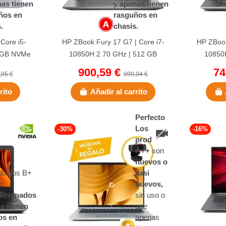
as tienen
y
apenas tienen
ños en
rasguños en
.
chasis.
Core i5-
HP ZBook Fury 17 G7 | Core i7-
HP ZBook
6 GB NVMe
10850H 2.70 GHz | 512 GB
10850H
Teclado...
NVMe | 32 GB DDR4 | 17,3" |
NVMe | 3
900,59 €
74
,95 €
999,94 €
Sin...
rito
Añadir al carrito
Perfecto
Los
-30%
-16%
productos
A++
son
nuevos o
ductos B+
casi
o
nuevos,
dicionados
sin uso o
s tienen
que
os en
apenas