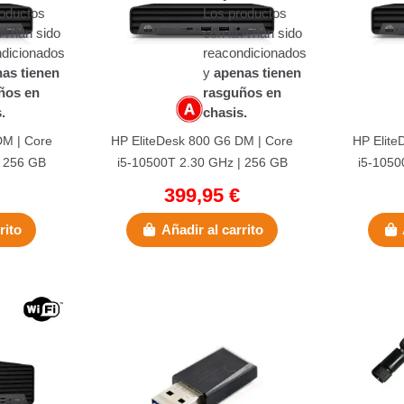
roductos
Los productos
 A han sido
con la A han sido
ndicionados
reacondicionados
as tienen
y
apenas tienen
ños en
rasguños en
.
chasis.
DM | Core
HP EliteDesk 800 G6 DM | Core
HP Elite
| 256 GB
i5-10500T 2.30 GHz | 256 GB
i5-1050
x VGA |...
NVMe | 16 GB DDR4 | Wifi
NVMe |
399,95 €
rito
Añadir al carrito