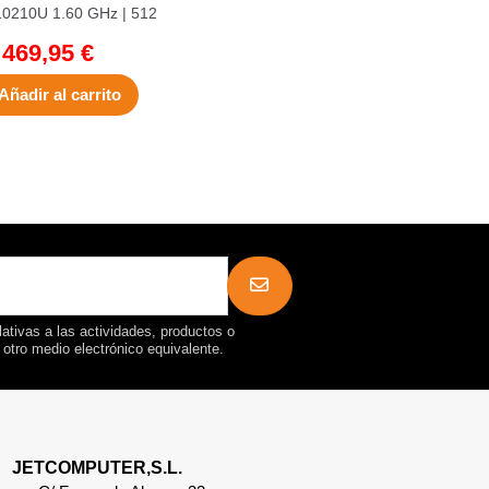
10210U 1.60 GHz | 512
e | 16 GB DDR4 |...
469,95 €
Añadir al carrito
ativas a las actividades, productos o
r otro medio electrónico equivalente.
JETCOMPUTER,S.L.