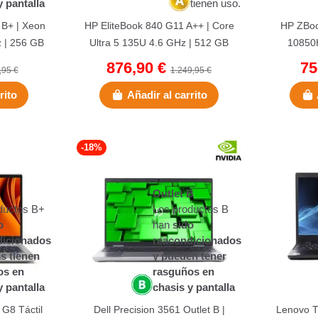
y pantalla
tienen uso.
 B+ | Xeon
HP EliteBook 840 G11 A++ | Core
HP ZBoo
 | 256 GB
Ultra 5 135U 4.6 GHz | 512 GB
10850H
15,6"...
NVMe | 16 GB DDR5 | 14" |...
NVMe | 1
876,90 €
75
,95 €
1.249,95 €
rito
Añadir al carrito
-18%
Outlet B
ductos B+
Los productos B
o
han
sido
dicionados
reacondicionados
s tienen
y pueden tener
os en
rasguños en
y pantalla
chasis y pantalla
G8 Táctil
Dell Precision 3561 Outlet B |
Lenovo T