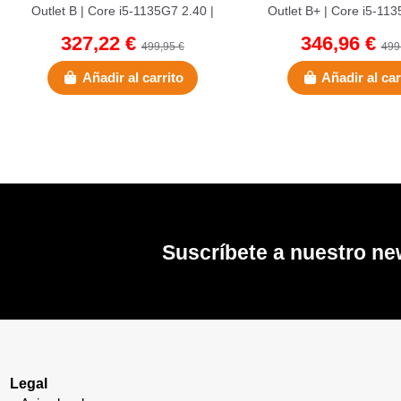
Outlet B | Core i5-1135G7 2.40 |
Outlet B+ | Core i5-113
256 GB NVMe | 8 GB...
256 GB NVMe | 8 
327,22 €
346,96 €
499,95 €
499
Añadir al carrito
Añadir al car
Suscríbete a nuestro ne
Legal