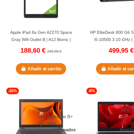
Apple iPad 8a Gen A2270 Space
HP EliteDesk 800 G6 S
Gray Wifi Outlet B | A12 Bionic |
i5-10500 3.10 GHz |
128 GB Flash| 3 GB RAM...
NVMe | 16 GB DDR4 
188,60 €
499,95 €
249,95 €
Añadir al carrito
Añadir al car
-26%
-8%
Bueno
Muy 
Los productos B+
Los p
han
sido
con la
reacondicionados
reaco