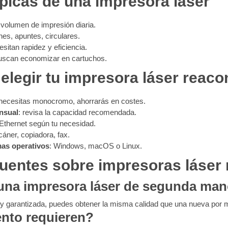
ípicas de una impresora láser
 volumen de impresión diaria.
es, apuntes, circulares.
sitan rapidez y eficiencia.
buscan economizar en cartuchos.
elegir tu impresora láser reac
o necesitas monocromo, ahorrarás en costes.
nsual
: revisa la capacidad recomendada.
 Ethernet según tu necesidad.
cáner, copiadora, fax.
mas operativos
: Windows, macOS o Linux.
uentes sobre impresoras láser
una impresora láser de segunda ma
a y garantizada, puedes obtener la misma calidad que una nueva por
nto requieren?