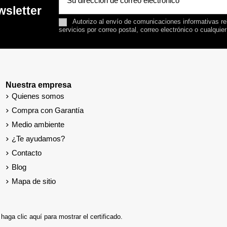
wsletter
Autorizo al envío de comunicaciones informativas rel
servicios por correo postal, correo electrónico o cualquie
Nuestra empresa
Quienes somos
Compra con Garantía
Medio ambiente
¿Te ayudamos?
Contacto
Blog
Mapa de sitio
,
haga clic aquí para mostrar el certificado
.