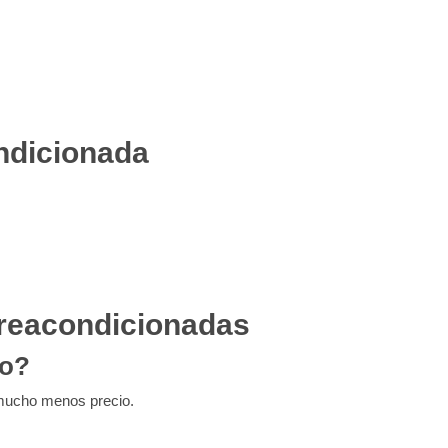
ondicionada
 reacondicionadas
no?
 mucho menos precio.