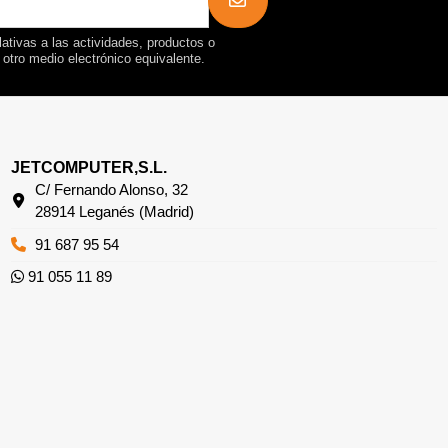
ativas a las actividades, productos o
r otro medio electrónico equivalente.
JETCOMPUTER,S.L.
C/ Fernando Alonso, 32
28914 Leganés (Madrid)
91 687 95 54
91 055 11 89