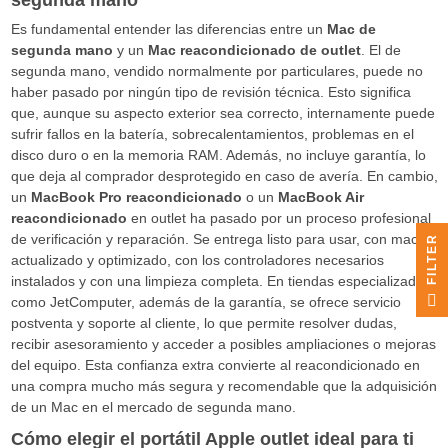
segunda mano
Es fundamental entender las diferencias entre un
Mac de
segunda mano
y un
Mac reacondicionado de outlet
. El de
segunda mano, vendido normalmente por particulares, puede no
haber pasado por ningún tipo de revisión técnica. Esto significa
que, aunque su aspecto exterior sea correcto, internamente puede
sufrir fallos en la batería, sobrecalentamientos, problemas en el
disco duro o en la memoria RAM. Además, no incluye garantía, lo
que deja al comprador desprotegido en caso de avería. En cambio,
un
MacBook Pro reacondicionado
o un
MacBook Air
reacondicionado
en outlet ha pasado por un proceso profesional
de verificación y reparación. Se entrega listo para usar, con macOS
R
actualizado y optimizado, con los controladores necesarios
instalados y con una limpieza completa. En tiendas especializadas
F
I
L
T
E
como JetComputer, además de la garantía, se ofrece servicio
postventa y soporte al cliente, lo que permite resolver dudas,
recibir asesoramiento y acceder a posibles ampliaciones o mejoras
del equipo. Esta confianza extra convierte al reacondicionado en
una compra mucho más segura y recomendable que la adquisición
de un Mac en el mercado de segunda mano.
Cómo elegir el portátil Apple outlet ideal para ti