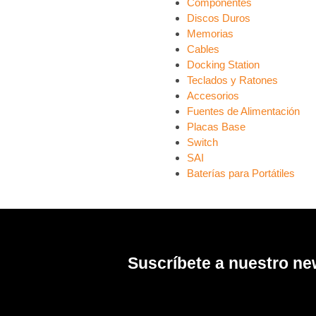
Componentes
Discos Duros
Memorias
Cables
Docking Station
Teclados y Ratones
Accesorios
Fuentes de Alimentación
Placas Base
Switch
SAI
Baterías para Portátiles
Suscríbete a nuestro ne