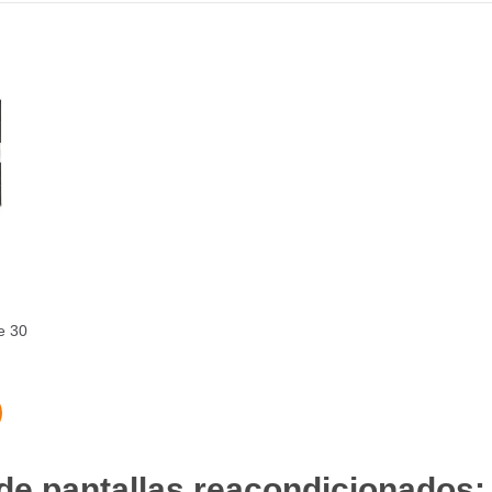
e 30
 pantallas reacondicionados: c