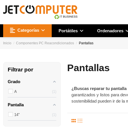
Categorías
Portátiles
Ordenadores
Inicio
Componentes PC Reacondicionados
Pantallas
Pantallas
Filtrar por
Grado
¿Buscas reparar tu pantalla
A
1
garantizados y listos para devo
sostenibilidad pueden ir de la
Pantalla
14"
1