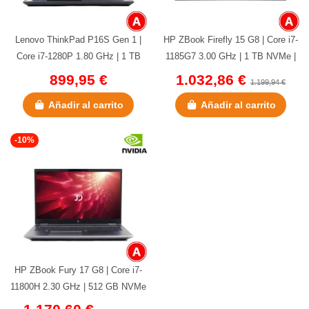
Lenovo ThinkPad P16S Gen 1 |
HP ZBook Firefly 15 G8 | Core i7-
Core i7-1280P 1.80 GHz | 1 TB
1185G7 3.00 GHz | 1 TB NVMe |
NVMe | 32 GB DDR4 | 16" |...
32 GB DDR4 | Quadro T500...
899,95 €
1.032,86 €
1.199,94 €
Añadir al carrito
Añadir al carrito
-10%
HP ZBook Fury 17 G8 | Core i7-
11800H 2.30 GHz | 512 GB NVMe
| 32 GB DDR4 | 17,3" | RTX...