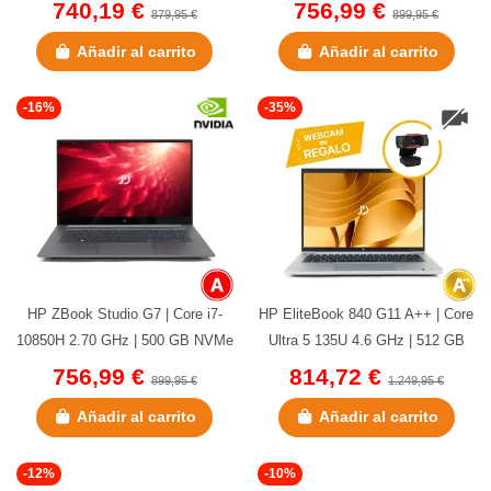
| 32 GB DDR4 | 15,5" |...
DDR4 | 15,5" | Quadro...
740,19 €
756,99 €
879,95 €
899,95 €
Añadir al carrito
Añadir al carrito
-16%
-35%
HP ZBook Studio G7 | Core i7-
HP EliteBook 840 G11 A++ | Core
10850H 2.70 GHz | 500 GB NVMe
Ultra 5 135U 4.6 GHz | 512 GB
| 16 GB DDR4 ONBOARD |
NVMe | 16 GB DDR5 | 14" |...
756,99 €
814,72 €
899,95 €
1.249,95 €
15,6"...
Añadir al carrito
Añadir al carrito
-12%
-10%