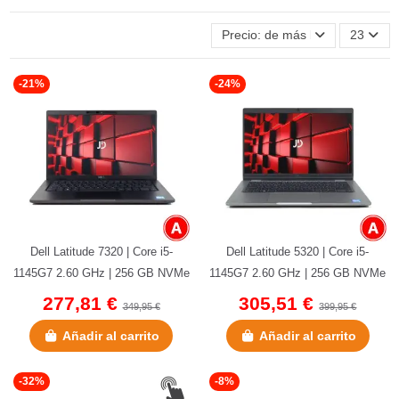
Precio: de más bajo a más alto
23
-21%
-24%
Dell Latitude 7320 | Core i5-
Dell Latitude 5320 | Core i5-
1145G7 2.60 GHz | 256 GB NVMe
1145G7 2.60 GHz | 256 GB NVMe
| 16 GB LPDDR4 | 13.3" |...
| 8 GB DDR4 OnBoard | 13.3"|...
277,81 €
305,51 €
349,95 €
399,95 €
Añadir al carrito
Añadir al carrito
-32%
-8%