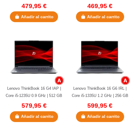
GB NVMe | 16 GB DDR4 | 15.6"...
GB NVMe | 16 GB DDR4 |...
479,95 €
469,95 €
(2 notas)
Añadir al carrito
Añadir al carrito
Lenovo ThinkBook 16 G4 IAP |
Lenovo ThinkBook 16 G6 IRL |
Core i5-1235U 0.9 GHz | 512 GB
Core i5-1335U 1.2 GHz | 256 GB
NVMe | 16 GB LPDDR5
NVMe | 16 GB LPDDR5
579,95 €
599,95 €
Onboard...
Onboard...
Añadir al carrito
Añadir al carrito