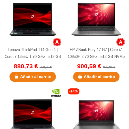
Lenovo ThinkPad T14 Gen 4 |
HP ZBook Fury 17 G7 | Core i7-
Core i7-1355U 1.70 GHz | 512 GB
10850H 2.70 GHz | 512 GB NVMe
NVMe | 16 GB DDR5 | 14" |...
| 32 GB DDR4 | 17,3" | Sin...
880,73 €
900,59 €
999,95 €
999,94 €
Añadir al carrito
Añadir al carrito
-14%