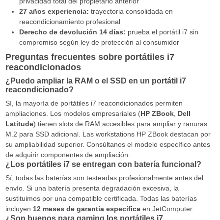
privacidad total del propietario anterior
27 años experiencia:
trayectoria consolidada en
reacondicionamiento profesional
Derecho de devolución 14 días:
prueba el portátil i7 sin
compromiso según ley de protección al consumidor
Preguntas frecuentes sobre portátiles i7
reacondicionados
¿Puedo ampliar la RAM o el SSD en un portátil i7
reacondicionado?
Sí, la mayoría de portátiles i7 reacondicionados permiten
ampliaciones. Los modelos empresariales (
HP ZBook
,
Dell
Latitude
) tienen slots de RAM accesibles para ampliar y ranuras
M.2 para SSD adicional. Las workstations HP ZBook destacan por
su ampliabilidad superior. Consúltanos el modelo específico antes
de adquirir componentes de ampliación.
¿Los portátiles i7 se entregan con batería funcional?
Sí, todas las baterías son testeadas profesionalmente antes del
envío. Si una batería presenta degradación excesiva, la
sustituimos por una compatible certificada. Todas las baterías
incluyen
12 meses de garantía específica
en JetComputer.
¿Son buenos para gaming los portátiles i7