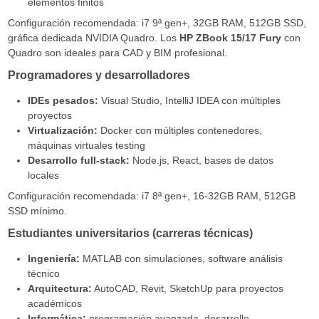
elementos finitos
Configuración recomendada: i7 9ª gen+, 32GB RAM, 512GB SSD,
gráfica dedicada NVIDIA Quadro. Los
HP ZBook 15/17 Fury
con
Quadro son ideales para CAD y BIM profesional.
Programadores y desarrolladores
IDEs pesados:
Visual Studio, IntelliJ IDEA con múltiples
proyectos
Virtualización:
Docker con múltiples contenedores,
máquinas virtuales testing
Desarrollo full-stack:
Node.js, React, bases de datos
locales
Configuración recomendada: i7 8ª gen+, 16-32GB RAM, 512GB
SSD mínimo.
Estudiantes universitarios (carreras técnicas)
Ingeniería:
MATLAB con simulaciones, software análisis
técnico
Arquitectura:
AutoCAD, Revit, SketchUp para proyectos
académicos
Informática:
programación avanzada, desarrollo