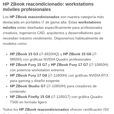
HP ZBook reacondicionado: workstations
móviles profesionales
Los
HP ZBook reacondicionados
son nuestra categoría más
destacada en portátiles i7 de gama alta. Estas
workstations
móviles
están diseñadas específicamente para profesionales
creativos, ingenieros CAD, arquitectos y desarrolladores que
necesitan máximo rendimiento. Disponemos habitualmente de
modelos como:
HP ZBook 15 G3
(i7-6820HQ) y
HP ZBook 15 G6
(i7-
9850H) con gráficas NVIDIA Quadro profesionales
HP ZBook Fury 15 G7
y
HP ZBook Fury 17 G7
(i7-10850H)
con potencia workstation extrema
HP ZBook Fury 17 G8
(i7-11800H) con gráficas NVIDIA RTX
para gaming y diseño exigente
HP ZBook Studio G7
(i7-10850H) para creadores de
contenido
HP ZBook Firefly 15 G8
(i7-1185G7) con gráfica Quadro
T500 en formato ligero
Todos los
HP ZBook reacondicionados
ofrecen certificación ISV