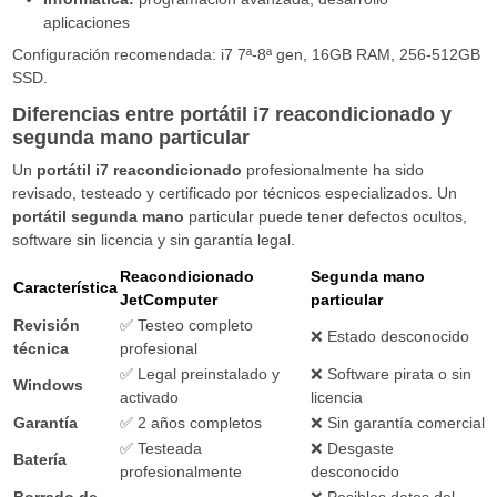
aplicaciones
Configuración recomendada: i7 7ª-8ª gen, 16GB RAM, 256-512GB
SSD.
Diferencias entre portátil i7 reacondicionado y
segunda mano particular
Un
portátil i7 reacondicionado
profesionalmente ha sido
revisado, testeado y certificado por técnicos especializados. Un
portátil segunda mano
particular puede tener defectos ocultos,
software sin licencia y sin garantía legal.
Reacondicionado
Segunda mano
Característica
JetComputer
particular
Revisión
✅ Testeo completo
❌ Estado desconocido
técnica
profesional
✅ Legal preinstalado y
❌ Software pirata o sin
Windows
activado
licencia
Garantía
✅ 2 años completos
❌ Sin garantía comercial
✅ Testeada
❌ Desgaste
Batería
profesionalmente
desconocido
Borrado de
❌ Posibles datos del