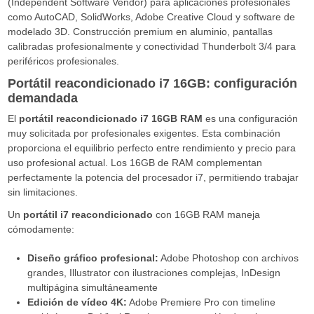
(Independent Software Vendor) para aplicaciones profesionales
como AutoCAD, SolidWorks, Adobe Creative Cloud y software de
modelado 3D. Construcción premium en aluminio, pantallas
calibradas profesionalmente y conectividad Thunderbolt 3/4 para
periféricos profesionales.
Portátil reacondicionado i7 16GB: configuración
demandada
El
portátil reacondicionado i7 16GB RAM
es una configuración
muy solicitada por profesionales exigentes. Esta combinación
proporciona el equilibrio perfecto entre rendimiento y precio para
uso profesional actual. Los 16GB de RAM complementan
perfectamente la potencia del procesador i7, permitiendo trabajar
sin limitaciones.
Un
portátil i7 reacondicionado
con 16GB RAM maneja
cómodamente:
Diseño gráfico profesional:
Adobe Photoshop con archivos
grandes, Illustrator con ilustraciones complejas, InDesign
multipágina simultáneamente
Edición de vídeo 4K:
Adobe Premiere Pro con timeline