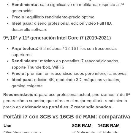
Rendimiento:
salto significativo en multitarea respecto a 7ª
generación
Precio:
equilibrio rendimiento-precio óptimo
Ideal para:
diseño profesional, edición vídeo Full HD,
desarrollo software
9ª, 10ª y 11ª generación Intel Core i7 (2019-2021)
Arquitectura:
6-8 núcleos / 12-16 hilos con frecuencias
superiores
Rendimiento:
máximo en portátiles i7 reacondicionados,
soporte Thunderbolt, WiFi 6
Precio:
premium en reacondicionados pero inferior a nuevos
Ideal para:
edición 4K, modelado 3D, máquinas virtuales,
gaming exigente
Recomendación:
para uso profesional actual, priorizamos i7 de 8ª
generación o superior, que ofrecen el mejor equilibrio rendimiento-
precio en
ordenadores portátiles i7 reacondicionados
.
Portátil i7 con 8GB vs 16GB de RAM: comparativa
Uso
8GB RAM
16GB RAM
Ofimática avanzada
✅ Suficiente
✅ Holgado