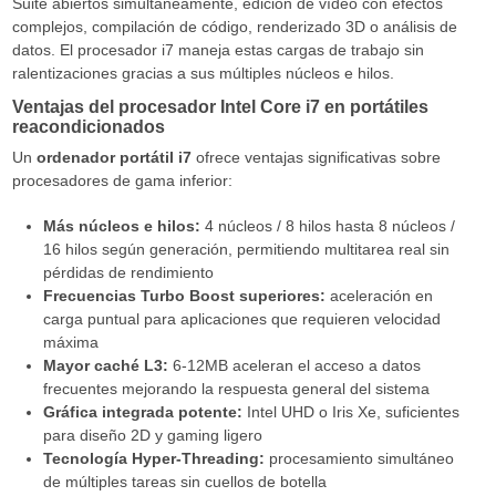
Suite abiertos simultáneamente, edición de vídeo con efectos
complejos, compilación de código, renderizado 3D o análisis de
datos. El procesador i7 maneja estas cargas de trabajo sin
ralentizaciones gracias a sus múltiples núcleos e hilos.
Ventajas del procesador Intel Core i7 en portátiles
reacondicionados
Un
ordenador portátil i7
ofrece ventajas significativas sobre
procesadores de gama inferior:
Más núcleos e hilos:
4 núcleos / 8 hilos hasta 8 núcleos /
16 hilos según generación, permitiendo multitarea real sin
pérdidas de rendimiento
Frecuencias Turbo Boost superiores:
aceleración en
carga puntual para aplicaciones que requieren velocidad
máxima
Mayor caché L3:
6-12MB aceleran el acceso a datos
frecuentes mejorando la respuesta general del sistema
Gráfica integrada potente:
Intel UHD o Iris Xe, suficientes
para diseño 2D y gaming ligero
Tecnología Hyper-Threading:
procesamiento simultáneo
de múltiples tareas sin cuellos de botella