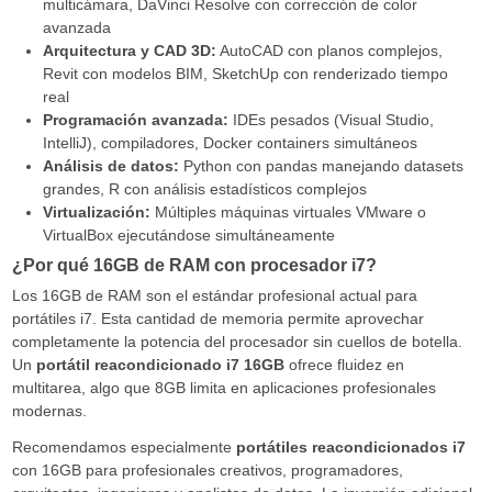
multicámara, DaVinci Resolve con corrección de color
avanzada
Arquitectura y CAD 3D:
AutoCAD con planos complejos,
Revit con modelos BIM, SketchUp con renderizado tiempo
real
Programación avanzada:
IDEs pesados (Visual Studio,
IntelliJ), compiladores, Docker containers simultáneos
Análisis de datos:
Python con pandas manejando datasets
grandes, R con análisis estadísticos complejos
Virtualización:
Múltiples máquinas virtuales VMware o
VirtualBox ejecutándose simultáneamente
¿Por qué 16GB de RAM con procesador i7?
Los 16GB de RAM son el estándar profesional actual para
portátiles i7. Esta cantidad de memoria permite aprovechar
completamente la potencia del procesador sin cuellos de botella.
Un
portátil reacondicionado i7 16GB
ofrece fluidez en
multitarea, algo que 8GB limita en aplicaciones profesionales
modernas.
Recomendamos especialmente
portátiles reacondicionados i7
con 16GB para profesionales creativos, programadores,