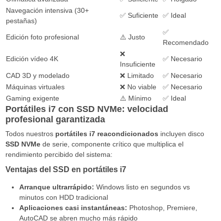
Navegación intensiva (30+
✅ Suficiente
✅ Ideal
pestañas)
✅
Edición foto profesional
⚠️ Justo
Recomendado
❌
Edición vídeo 4K
✅ Necesario
Insuficiente
CAD 3D y modelado
❌ Limitado
✅ Necesario
Máquinas virtuales
❌ No viable
✅ Necesario
Gaming exigente
⚠️ Mínimo
✅ Ideal
Portátiles i7 con SSD NVMe: velocidad
profesional garantizada
Todos nuestros
portátiles i7 reacondicionados
incluyen disco
SSD NVMe
de serie, componente crítico que multiplica el
rendimiento percibido del sistema:
Ventajas del SSD en portátiles i7
Arranque ultrarrápido:
Windows listo en segundos vs
minutos con HDD tradicional
Aplicaciones casi instantáneas:
Photoshop, Premiere,
AutoCAD se abren mucho más rápido