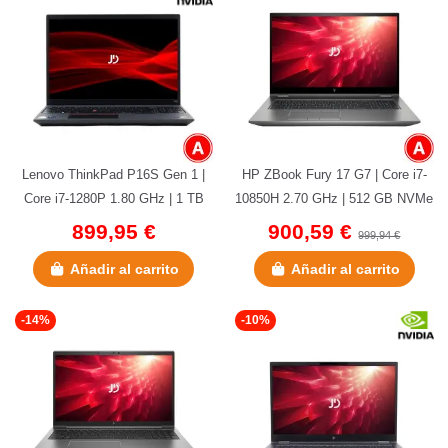
Lenovo ThinkPad P16S Gen 1 |
HP ZBook Fury 17 G7 | Core i7-
Core i7-1280P 1.80 GHz | 1 TB
10850H 2.70 GHz | 512 GB NVMe
NVMe | 32 GB DDR4 | 16" |...
| 32 GB DDR4 | 17,3" | Sin...
899,95 €
900,59 €
999,94 €
Añadir al carrito
Añadir al carrito
-14%
-10%