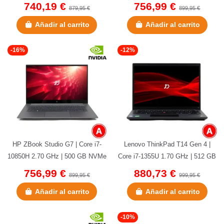
| 32 GB DDR4 | 15,5" |...
DDR4 | 15,5" | Quadro...
740,19 €
756,99 €
879,95 €
899,95 €
Añadir al carrito
Añadir al carrito
-16%
-12%
HP ZBook Studio G7 | Core i7-
Lenovo ThinkPad T14 Gen 4 |
10850H 2.70 GHz | 500 GB NVMe
Core i7-1355U 1.70 GHz | 512 GB
| 16 GB DDR4 ONBOARD |
NVMe | 16 GB DDR5 | 14" |...
756,99 €
880,73 €
899,95 €
999,95 €
15,6"...
Añadir al carrito
Añadir al carrito
-10%