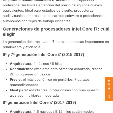
profesional sin límites a fracción del precio de equipos nuevos
equivalentes. Ideal para estudios de diseño, productoras
audiovisuales, empresas de desarrollo software o profesionales
autónomos con flujos de trabajo exigentes.
Generaciones de procesadores Intel Core i7: cuál
elegir
La generación del procesador i7 marca diferencias importantes en
rendimiento y eficiencia:
6ª y 7ª generación Intel Core i7 (2015-2017)
Arquitectura:
4 núcleos / 8 hilos
Rendimiento:
excelente para ofimática avanzada, diseño
2D, programación básica
Precio:
el más económico en portátiles i7 baratos
R
reacondicionados
Ideal para:
estudiantes, profesionales con presupuesto
F
I
L
T
E
ajustado, multitarea moderada
8ª generación Intel Core i7 (2017-2019)
Arquitectura:
4-6 núcleos / 8-12 hilos según modelo