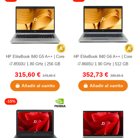
HP EliteBook 840 G5 A++ | Core
HP EliteBook 840 G6 A++ | Core
i7-8550U 1.80 GHz | 256 GB
i7-8665U 1.90 GHz | 512 GB
NVMe | 16 GB DDR4 | 14" |...
NVMe | 16 GB DDR4 | 14" |...
315,60 €
352,73 €
349,95 €
399,95 €
Añadir al carrito
Añadir al carrito
-15%