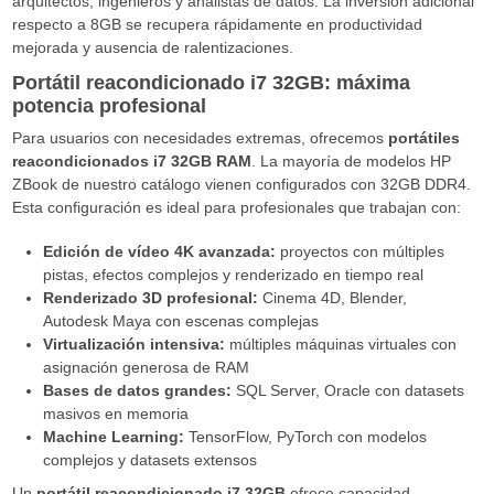
arquitectos, ingenieros y analistas de datos. La inversión adicional
respecto a 8GB se recupera rápidamente en productividad
mejorada y ausencia de ralentizaciones.
Portátil reacondicionado i7 32GB: máxima
potencia profesional
Para usuarios con necesidades extremas, ofrecemos
portátiles
reacondicionados i7 32GB RAM
. La mayoría de modelos HP
ZBook de nuestro catálogo vienen configurados con 32GB DDR4.
Esta configuración es ideal para profesionales que trabajan con:
Edición de vídeo 4K avanzada:
proyectos con múltiples
pistas, efectos complejos y renderizado en tiempo real
Renderizado 3D profesional:
Cinema 4D, Blender,
Autodesk Maya con escenas complejas
Virtualización intensiva:
múltiples máquinas virtuales con
asignación generosa de RAM
Bases de datos grandes:
SQL Server, Oracle con datasets
masivos en memoria
Machine Learning:
TensorFlow, PyTorch con modelos
complejos y datasets extensos
Un
portátil reacondicionado i7 32GB
ofrece capacidad