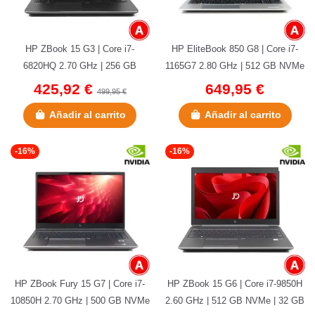
HP ZBook 15 G3 | Core i7-
HP EliteBook 850 G8 | Core i7-
6820HQ 2.70 GHz | 256 GB
1165G7 2.80 GHz | 512 GB NVMe
NVMe | 32 GB DDR4 | 15,6" |
| 16 GB DDR4 | 15.6" |...
425,92 €
649,95 €
499,95 €
Quadro...
Añadir al carrito
Añadir al carrito
-16%
-16%
HP ZBook Fury 15 G7 | Core i7-
HP ZBook 15 G6 | Core i7-9850H
10850H 2.70 GHz | 500 GB NVMe
2.60 GHz | 512 GB NVMe | 32 GB