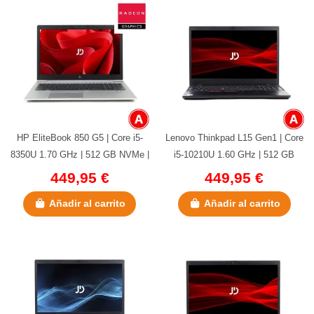
HP EliteBook 850 G5 | Core i5-
Lenovo Thinkpad L15 Gen1 | Core
8350U 1.70 GHz | 512 GB NVMe |
i5-10210U 1.60 GHz | 512 GB
16 GB DDR4 | 15.6" | AMD...
NVMe | 16 GB DDR4 | 15.6" |...
449,95 €
449,95 €
Añadir al carrito
Añadir al carrito