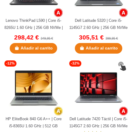
Lenovo ThinkPad L590 | Core i5-
Dell Latitude 5320 | Core i5-
8265U 1.60 GHz | 256 GB NVMe |
1145G7 2.60 GHz | 256 GB NVMe
8 GB DDR4 | 15,6" |...
| 8 GB DDR4 OnBoard | 13.3"|...
298,42 €
305,51 €
349,95 €
399,95 €
Añadir al carrito
Añadir al carrito
-12%
-32%
HP EliteBook 840 G6 A++ | Core
Dell Latitude 7420 Táctil | Core i5-
i5-8365U 1.60 GHz | 512 GB
1145G7 2.60 GHz | 256 GB NVMe