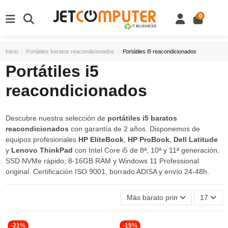
0
Inicio
Portátiles baratos reacondicionados
Portátiles i5 reacondicionados
Portátiles i5
reacondicionados
Descubre nuestra selección de
portátiles i5 baratos
reacondicionados
con garantía de 2 años. Disponemos de
equipos profesionales
HP EliteBook
,
HP ProBook
,
Dell Latitude
y
Lenovo ThinkPad
con Intel Core i5 de 8ª, 10ª y 11ª generación,
SSD NVMe rápido, 8-16GB RAM y Windows 11 Professional
original. Certificación ISO 9001, borrado ADISA y envío 24-48h.
Más barato primero
17
-21%
-15%