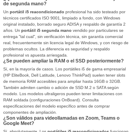
de segunda mano?
Un
portátil i5 reacondicionado
profesional ha sido testeado por
técnicos certificados ISO 9001, limpiado a fondo, con Windows
original instalado, borrado seguro ADISA y respaldo de garantía 2
años. Un
portátil i5 segunda mano
vendido por particulares se
entrega "tal cual", sin verificación técnica, sin garantía comercial
real, frecuentemente sin licencia legal de Windows, y con riesgo de
problemas ocultos. La diferencia es seguridad y respaldo
profesional vs apuesta arriesgada.
¿Se pueden ampliar la RAM o el SSD posteriormente?
Sí, en la mayoría de casos. Los portátiles i5 de gama empresarial
(HP EliteBook, Dell Latitude, Lenovo ThinkPad) suelen tener slots
de memoria RAM accesibles para ampliar hasta 16GB o 32GB.
También admiten cambio o adición de SSD M.2 o SATA según
modelo. Los modelos ultraligeros pueden tener limitaciones con
RAM soldada (configuraciones OnBoard). Consulta
especificaciones del modelo específico antes de comprar
componentes de ampliación.
¿Son válidos para videollamadas en Zoom, Teams o
Google Meet?
Sí, absolutamente. Los
portátiles i5 reacondicionados
funcionan