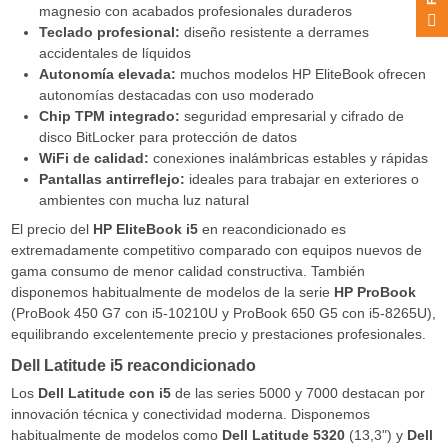
magnesio con acabados profesionales duraderos
F
I
L
T
E
Teclado profesional:
diseño resistente a derrames
accidentales de líquidos
Autonomía elevada:
muchos modelos HP EliteBook ofrecen
autonomías destacadas con uso moderado
Chip TPM integrado:
seguridad empresarial y cifrado de
disco BitLocker para protección de datos
WiFi de calidad:
conexiones inalámbricas estables y rápidas
Pantallas antirreflejo:
ideales para trabajar en exteriores o
ambientes con mucha luz natural
El precio del
HP EliteBook i5
en reacondicionado es
extremadamente competitivo comparado con equipos nuevos de
gama consumo de menor calidad constructiva. También
disponemos habitualmente de modelos de la serie
HP ProBook
(ProBook 450 G7 con i5-10210U y ProBook 650 G5 con i5-8265U),
equilibrando excelentemente precio y prestaciones profesionales.
Dell Latitude i5 reacondicionado
Los
Dell Latitude con i5
de las series 5000 y 7000 destacan por
innovación técnica y conectividad moderna. Disponemos
habitualmente de modelos como
Dell Latitude 5320
(13,3") y
Dell