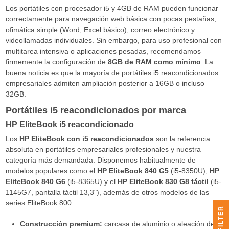
Los portátiles con procesador i5 y 4GB de RAM pueden funcionar
correctamente para navegación web básica con pocas pestañas,
ofimática simple (Word, Excel básico), correo electrónico y
videollamadas individuales. Sin embargo, para uso profesional con
multitarea intensiva o aplicaciones pesadas, recomendamos
firmemente la configuración de
8GB de RAM como mínimo
. La
buena noticia es que la mayoría de portátiles i5 reacondicionados
empresariales admiten ampliación posterior a 16GB o incluso
32GB.
Portátiles i5 reacondicionados por marca
HP EliteBook i5 reacondicionado
Los
HP EliteBook con i5 reacondicionados
son la referencia
absoluta en portátiles empresariales profesionales y nuestra
categoría más demandada. Disponemos habitualmente de
modelos populares como el
HP EliteBook 840 G5
(i5-8350U),
HP
EliteBook 840 G6
(i5-8365U) y el
HP EliteBook 830 G8 táctil
(i5-
1145G7, pantalla táctil 13,3"), además de otros modelos de las
series EliteBook 800:
R
Construcción premium:
carcasa de aluminio o aleación de