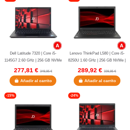
Dell Latitude 7320 | Core i5-
Lenovo ThinkPad L580 | Core i5-
1145G7 2.60 GHz | 256 GB NVMe
8250U 1.60 GHz | 256 GB NVMe |
| 16 GB LPDDR4 | 13.3" |...
8 GB DDR4 |15,6" |...
277,81 €
289,92 €
349,95 €
339,95 €
Añadir al carrito
Añadir al carrito
-15%
-24%