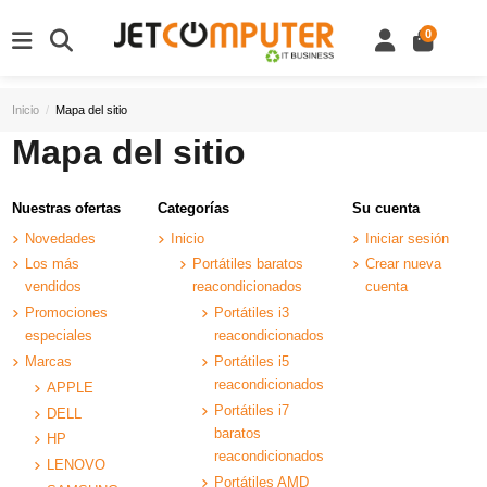
0
Inicio
Mapa del sitio
Mapa del sitio
Nuestras ofertas
Categorías
Su cuenta
Novedades
Inicio
Iniciar sesión
Los más
Portátiles baratos
Crear nueva
vendidos
reacondicionados
cuenta
Promociones
Portátiles i3
especiales
reacondicionados
Marcas
Portátiles i5
reacondicionados
APPLE
Portátiles i7
DELL
baratos
HP
reacondicionados
LENOVO
Portátiles AMD