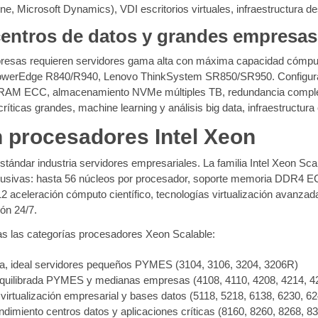
 Microsoft Dynamics), VDI escritorios virtuales, infraestructura des
centros de datos y grandes empresas
presas requieren servidores gama alta con máxima capacidad cómp
PowerEdge R840/R940, Lenovo ThinkSystem SR850/SR950. Configuraci
B RAM ECC, almacenamiento NVMe múltiples TB, redundancia completa
ríticas grandes, machine learning y análisis big data, infraestructur
 procesadores Intel Xeon
estándar industria servidores empresariales. La familia Intel Xeon S
clusivas: hasta 56 núcleos por procesador, soporte memoria DDR4 E
aceleración cómputo científico, tecnologías virtualización avanzada (V
ión 24/7.
s las categorías procesadores Xeon Scalable:
, ideal servidores pequeños PYMES (3104, 3106, 3204, 3206R)
uilibrada PYMES y medianas empresas (4108, 4110, 4208, 4214, 42
virtualización empresarial y bases datos (5118, 5218, 6138, 6230, 6
imiento centros datos y aplicaciones críticas (8160, 8260, 8268, 8