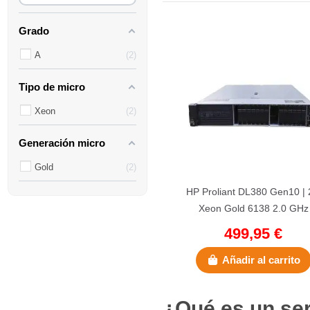
Grado
A
2
Tipo de micro
Xeon
2
Generación micro
Gold
2
HP Proliant DL380 Gen10 | 
Xeon Gold 6138 2.0 GHz
499,95 €
Añadir al carrito
¿Qué es un ser