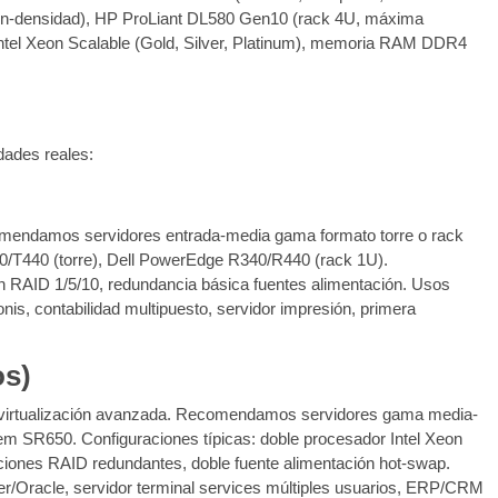
sión-densidad), HP ProLiant DL580 Gen10 (rack 4U, máxima
Intel Xeon Scalable (Gold, Silver, Platinum), memoria RAM DDR4
dades reales:
comendamos servidores entrada-media gama formato torre o rack
/T440 (torre), Dell PowerEdge R340/R440 (rack 1U).
 RAID 1/5/10, redundancia básica fuentes alimentación. Usos
is, contabilidad multipuesto, servidor impresión, primera
os)
 virtualización avanzada. Recomendamos servidores gama media-
 SR650. Configuraciones típicas: doble procesador Intel Xeon
ones RAID redundantes, doble fuente alimentación hot-swap.
er/Oracle, servidor terminal services múltiples usuarios, ERP/CRM