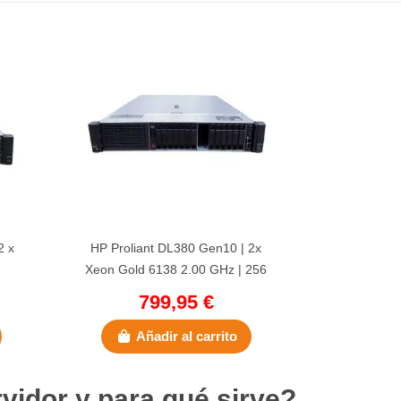
2 x
HP Proliant DL380 Gen10 | 2x
Xeon Gold 6138 2.00 GHz | 256
GB SSD | 32 GB DDR4
799,95 €
Añadir al carrito
vidor y para qué sirve?