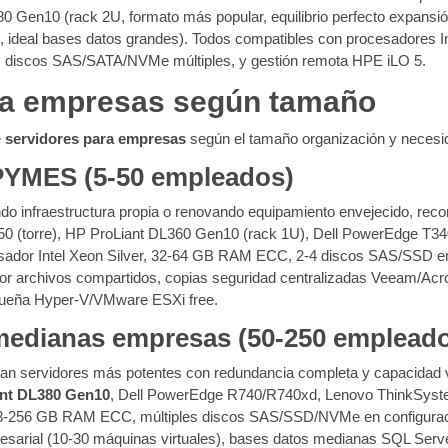
80 Gen10 (rack 2U, formato más popular, equilibrio perfecto expan
, ideal bases datos grandes). Todos compatibles con procesadores 
s discos SAS/SATA/NVMe múltiples, y gestión remota HPE iLO 5.
ra empresas según tamaño
e
servidores para empresas
según el tamaño organización y necesi
 PYMES (5-50 empleados)
do infraestructura propia o renovando equipamiento envejecido, re
 (torre), HP ProLiant DL360 Gen10 (rack 1U), Dell PowerEdge T340
cesador Intel Xeon Silver, 32-64 GB RAM ECC, 2-4 discos SAS/SSD en
dor archivos compartidos, copias seguridad centralizadas Veeam/Acron
pequeña Hyper-V/VMware ESXi free.
medianas empresas (50-250 emplead
an servidores más potentes con redundancia completa y capacidad
nt DL380 Gen10
, Dell PowerEdge R740/R740xd, Lenovo ThinkSystem
128-256 GB RAM ECC, múltiples discos SAS/SSD/NVMe en configuraci
presarial (10-30 máquinas virtuales), bases datos medianas SQL Serv