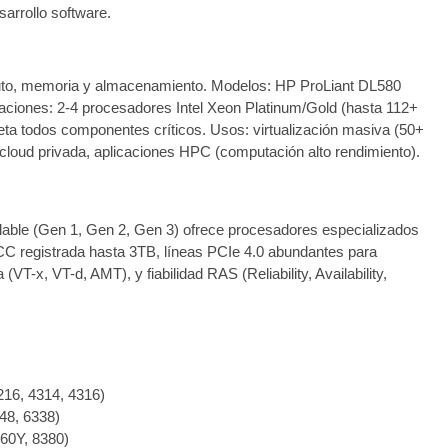
arrollo software.
uto, memoria y almacenamiento. Modelos: HP ProLiant DL580
ones: 2-4 procesadores Intel Xeon Platinum/Gold (hasta 112+
 todos componentes críticos. Usos: virtualización masiva (50+
a cloud privada, aplicaciones HPC (computación alto rendimiento).
calable (Gen 1, Gen 2, Gen 3) ofrece procesadores especializados
CC registrada hasta 3TB, líneas PCIe 4.0 abundantes para
T-x, VT-d, AMT), y fiabilidad RAS (Reliability, Availability,
16, 4314, 4316)
248, 6338)
360Y, 8380)