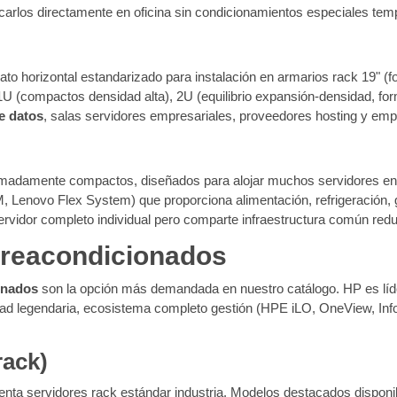
bicarlos directamente en oficina sin condicionamientos especiales t
ato horizontal estandarizado para instalación en armarios rack 19" (
 1U (compactos densidad alta), 2U (equilibrio expansión-densidad, 
e datos
, salas servidores empresariales, proveedores hosting y emp
madamente compactos, diseñados para alojar muchos servidores en
Lenovo Flex System) que proporciona alimentación, refrigeración, ge
servidor completo individual pero comparte infraestructura común r
 reacondicionados
onados
son la opción más demandada en nuestro catálogo. HP es líd
lidad legendaria, ecosistema completo gestión (HPE iLO, OneView, Inf
rack)
enta servidores rack estándar industria. Modelos destacados dispon