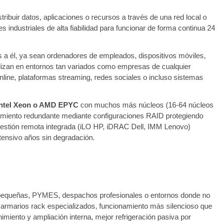
ribuir datos, aplicaciones o recursos a través de una red local o
 industriales de alta fiabilidad para funcionar de forma continua 24
s a él, ya sean ordenadores de empleados, dispositivos móviles,
tilizan en entornos tan variados como empresas de cualquier
online, plataformas streaming, redes sociales o incluso sistemas
Intel Xeon o AMD EPYC
con muchos más núcleos (16-64 núcleos
amiento redundante mediante configuraciones RAID protegiendo
 gestión remota integrada (iLO HP, iDRAC Dell, IMM Lenovo)
ntensivo años sin degradación.
s pequeñas, PYMES, despachos profesionales o entornos donde no
ad armarios rack especializados, funcionamiento más silencioso que
imiento y ampliación interna, mejor refrigeración pasiva por