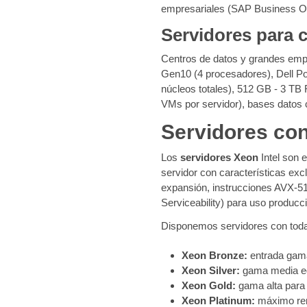
empresariales (SAP Business One,
Servidores para 
Centros de datos y grandes em
Gen10 (4 procesadores), Dell 
núcleos totales), 512 GB - 3 T
VMs por servidor), bases datos c
Servidores con
Los
servidores Xeon
Intel son 
servidor con características ex
expansión, instrucciones AVX-512 
Serviceability) para uso producc
Disponemos servidores con toda
Xeon Bronze:
entrada gama
Xeon Silver:
gama media eq
Xeon Gold:
gama alta para 
Xeon Platinum:
máximo rend