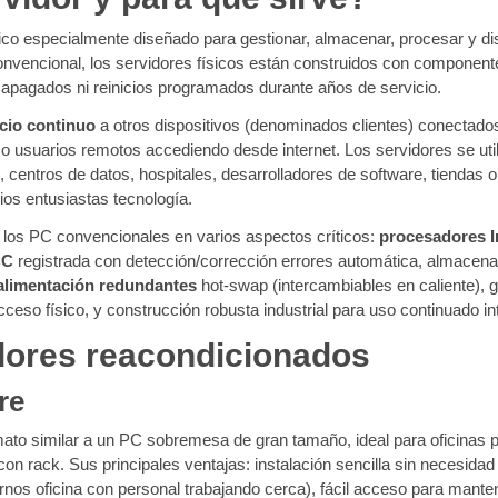
co especialmente diseñado para gestionar, almacenar, procesar y dist
convencional, los servidores físicos están construidos con componentes
in apagados ni reinicios programados durante años de servicio.
icio continuo
a otros dispositivos (denominados clientes) conectado
s o usuarios remotos accediendo desde internet. Los servidores se u
, centros de datos, hospitales, desarrolladores de software, tiendas 
os entusiastas tecnología.
e los PC convencionales en varios aspectos críticos:
procesadores 
CC
registrada con detección/corrección errores automática, almacen
alimentación redundantes
hot-swap (intercambiables en caliente),
cceso físico, y construcción robusta industrial para uso continuado i
dores reacondicionados
re
mato similar a un PC sobremesa de gran tamaño, ideal para oficina
con rack. Sus principales ventajas: instalación sencilla sin necesid
rnos oficina con personal trabajando cerca), fácil acceso para manten