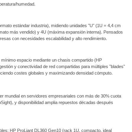
emperatura/humedad.
formato estándar industria), midiendo unidades "U" (1U = 4,4 cm
formato más vendido) y 4U (máxima expansión interna). Pensados
resas con necesidades escalabilidad y alto rendimiento.
 mínimo espacio mediante un chasis compartido (HP
stión y conectividad de red compartidas para múltiples "blades"
educiendo costes globales y maximizando densidad cómputo.
er mundial en servidores empresariales con más de 30% cuota
oSight), y disponibilidad amplia repuestos décadas después
ibles: HP ProLiant DL360 Gen10 (rack 1U, compacto, ideal