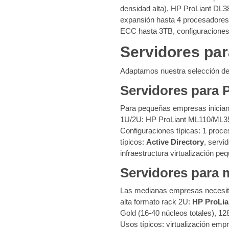
densidad alta), HP ProLiant DL3
expansión hasta 4 procesadores
ECC hasta 3TB, configuracione
Servidores pa
Adaptamos nuestra selección d
Servidores para
Para pequeñas empresas inician
1U/2U: HP ProLiant ML110/ML350
Configuraciones típicas: 1 pro
típicos:
Active Directory
, servi
infraestructura virtualización 
Servidores para 
Las medianas empresas necesit
alta formato rack 2U:
HP ProLia
Gold (16-40 núcleos totales), 
Usos típicos: virtualización em