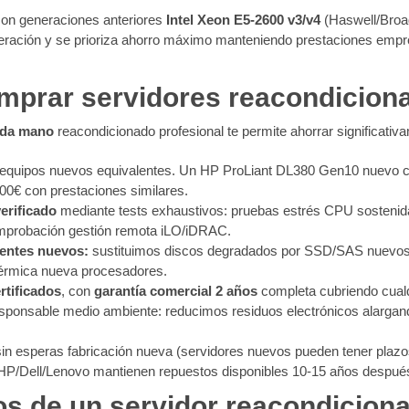
on generaciones anteriores
Intel Xeon E5-2600 v3/v4
(Haswell/Broa
eración y se prioriza ahorro máximo manteniendo prestaciones empr
omprar servidores reacondicion
nda mano
reacondicionado profesional te permite ahorrar significativam
 equipos nuevos equivalentes. Un HP ProLiant DL380 Gen10 nuevo c
00€ con prestaciones similares.
erificado
mediante tests exhaustivos: pruebas estrés CPU sostenid
omprobación gestión remota iLO/iDRAC.
entes nuevos:
sustituimos discos degradados por SSD/SAS nuevos,
térmica nueva procesadores.
rtificados
, con
garantía comercial 2 años
completa cubriendo cualq
sponsable medio ambiente: reducimos residuos electrónicos alargando
in esperas fabricación nueva (servidores nuevos pueden tener plaz
P/Dell/Lenovo mantienen repuestos disponibles 10-15 años después f
os de un servidor reacondicion