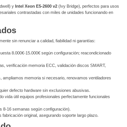
dwell) y
Intel Xeon E5-2600 v2
(Ivy Bridge), perfectos para usos
esariales contrastadas con miles de unidades funcionando en
ados
ente sin renunciar a calidad, fiabilidad ni garantías:
uesta 8.000€-15.000€ según configuración; reacondicionado
as, verificación memoria ECC, validación discos SMART,
 ampliamos memoria si necesario, renovamos ventiladores
uier defecto hardware sin exclusiones abusivas.
 vida útil equipos profesionales perfectamente funcionales
os 8-16 semanas según configuración).
abricación original, asegurando soporte largo plazo.
ado