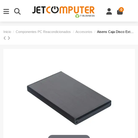
0
Inicio
Componentes PC Reacondicionados
Accesorios
Aisens Caja Disco Externo SATA 2,5" ASE-2530B | USB 3.0/3.1