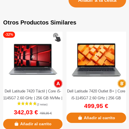
Añadir a la cesta
Otros Productos Similares
-32%
Dell Latitude 7420 Táctil | Core i5-
Dell Latitude 7420 Outlet B+ | Core
1145G7 2.60 GHz | 256 GB NVMe |
i5-1145G7 2.60 GHz | 256 GB
499,95 €
16 GB LPDDR4 | 14"...
NVMe | 16 GB LPDDR4 |...
342,03 €
499,95 €
Añadir al carrito
Añadir al carrito