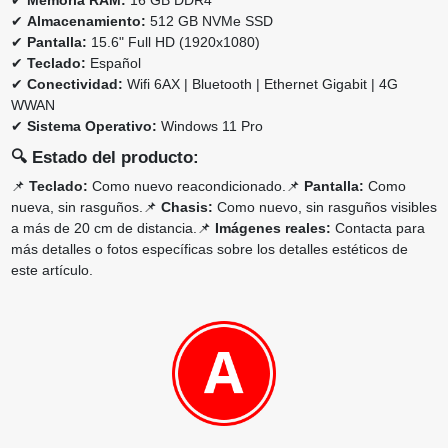
✔
Memoria RAM:
16 GB DDR4
✔
Almacenamiento:
512 GB NVMe SSD
✔
Pantalla:
15.6" Full HD (1920x1080)
✔
Teclado:
Español
✔
Conectividad:
Wifi 6AX | Bluetooth | Ethernet Gigabit | 4G
WWAN
✔
Sistema Operativo:
Windows 11 Pro
🔍
Estado del producto:
📌
Teclado:
Como nuevo reacondicionado.📌
Pantalla:
Como
nueva, sin rasguños.📌
Chasis:
Como nuevo, sin rasguños visibles
a más de 20 cm de distancia.📌
Imágenes reales:
Contacta para
más detalles o fotos específicas sobre los detalles estéticos de
este artículo.