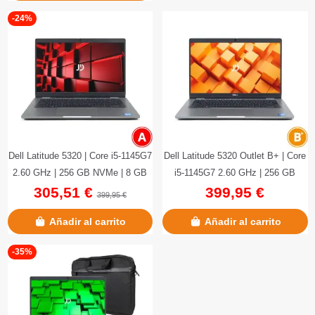
-24%
Dell Latitude 5320 | Core i5-1145G7
Dell Latitude 5320 Outlet B+ | Core
2.60 GHz | 256 GB NVMe | 8 GB
i5-1145G7 2.60 GHz | 256 GB
305,51 €
399,95 €
DDR4 OnBoard | 13.3"|...
NVMe | 8 GB DDR4 |...
399,95 €
Añadir al carrito
Añadir al carrito
-35%