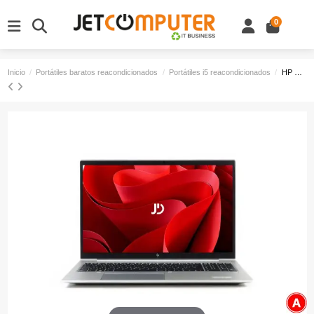
0
Inicio
Portátiles baratos reacondicionados
Portátiles i5 reacondicionados
HP EliteBook 850 G8 | Core i5-1145G7 2.60 GHz | 512 GB NVMe | 16 GB DDR4 | 15.6" | 4G WWAN | Teclado Español