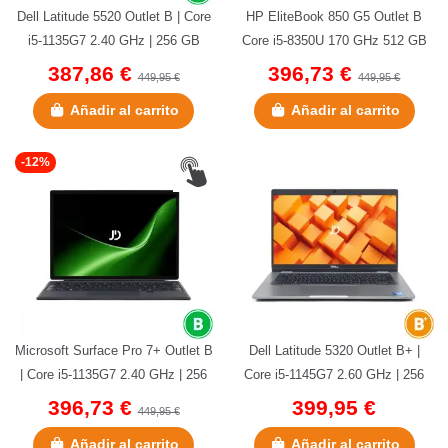
Dell Latitude 5520 Outlet B | Core
HP EliteBook 850 G5 Outlet B
i5-1135G7 2.40 GHz | 256 GB
Core i5-8350U 170 GHz 512 GB
NVMe | 16 GB DDR4 |...
NVMe 16 GB DDR4 SODIMM
387,86 €
396,73 €
449,95 €
449,95 €
156...
Añadir al carrito
Añadir al carrito
-12%
Microsoft Surface Pro 7+ Outlet B
Dell Latitude 5320 Outlet B+ |
| Core i5-1135G7 2.40 GHz | 256
Core i5-1145G7 2.60 GHz | 256
GB NVMe | 8 GB LPDDR4...
GB NVMe | 8 GB DDR4 |...
396,73 €
399,95 €
449,95 €
Añadir al carrito
Añadir al carrito