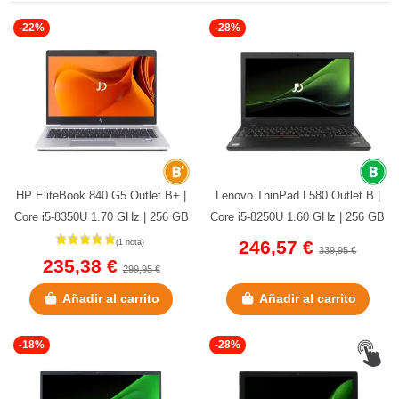
-22%
-28%
HP EliteBook 840 G5 Outlet B+ |
Lenovo ThinPad L580 Outlet B |
Core i5-8350U 1.70 GHz | 256 GB
Core i5-8250U 1.60 GHz | 256 GB
NVMe | 8 GB DDR4 | 14"...
NVMe | 8 GB DDR4 | 15,6"...
246,57 €
339,95 €
235,38 €
299,95 €
Añadir al carrito
Añadir al carrito
-18%
-28%