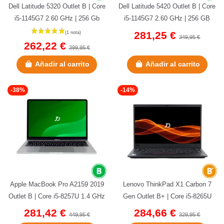
Dell Latitude 5320 Outlet B | Core
Dell Latitude 5420 Outlet B | Core
i5-1145G7 2.60 GHz | 256 Gb
i5-1145G7 2.60 GHz | 256 GB
NVMe | 8 GB DDR4 Onboard...
NVMe | 8 GB DDR4 | 14" |...
281,25 €
349,95 €
262,22 €
399,95 €
Añadir al carrito
Añadir al carrito
-38%
-14%
Apple MacBook Pro A2159 2019
Lenovo ThinkPad X1 Carbon 7
Outlet B | Core i5-8257U 1.4 GHz
Gen Outlet B+ | Core i5-8265U
| 128 GB NVMe | 8 GB...
1.60 GHz | 256 GB NVMe | 8
281,42 €
284,66 €
449,95 €
329,95 €
GB...