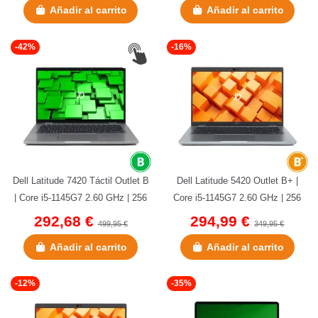
Añadir al carrito
Añadir al carrito
-42%
-16%
Dell Latitude 7420 Táctil Outlet B
Dell Latitude 5420 Outlet B+ |
| Core i5-1145G7 2.60 GHz | 256
Core i5-1145G7 2.60 GHz | 256
GB NVMe | 16 GB DDR4...
GB NVMe | 8 GB DDR4 | 14"...
292,68 €
294,99 €
499,95 €
349,95 €
Añadir al carrito
Añadir al carrito
-12%
-35%