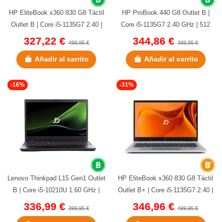
HP EliteBook x360 830 G8 Táctil
HP ProBook 440 G8 Outlet B |
Outlet B | Core i5-1135G7 2.40 |
Core i5-1135G7 2.40 GHz | 512
256 GB NVMe | 8 GB...
GB NVMe | 16 GB DDR4 | 14" |...
327,22 €
344,86 €
499,95 €
399,95 €
Añadir al carrito
Añadir al carrito
-16%
-31%
Lenovo Thinkpad L15 Gen1 Outlet
HP EliteBook x360 830 G8 Táctil
B | Core i5-10210U 1.60 GHz |
Outlet B+ | Core i5-1135G7 2.40 |
256 GB NVMe | 8 GB DDR4 |...
256 GB NVMe | 8 GB...
336,99 €
346,96 €
399,95 €
499,95 €