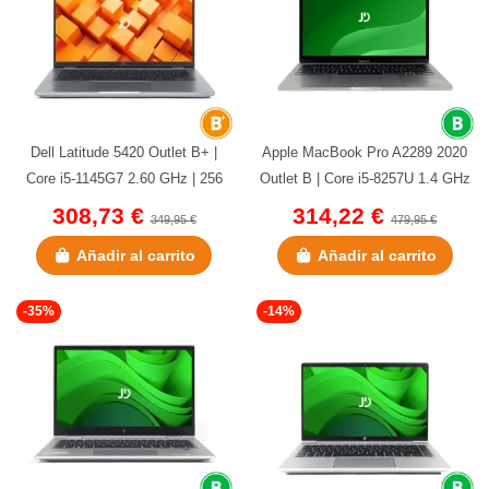
(1 nota)
Dell Latitude 5420 Outlet B+ |
Apple MacBook Pro A2289 2020
Core i5-1145G7 2.60 GHz | 256
Outlet B | Core i5-8257U 1.4 GHz
GB NVMe | 8 GB DDR4 | 14"...
| 256 GB NVMe | 8 GB...
308,73 €
314,22 €
349,95 €
479,95 €
Añadir al carrito
Añadir al carrito
-35%
-14%