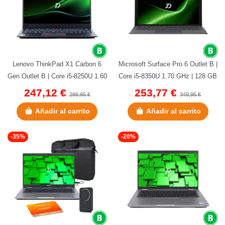
Lenovo ThinkPad X1 Carbon 6
Microsoft Surface Pro 6 Outlet B |
Gen Outlet B | Core i5-8250U 1.60
Core i5-8350U 1.70 GHz | 128 GB
GHz | 256 GB NVMe | 8 GB...
NVMe | 8 GB LPDDR3...
247,12 €
253,77 €
299,95 €
349,95 €
Añadir al carrito
Añadir al carrito
-35%
-20%
(1 nota)