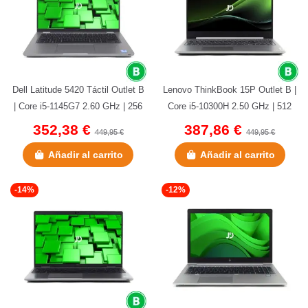
Dell Latitude 5420 Táctil Outlet B
Lenovo ThinkBook 15P Outlet B |
| Core i5-1145G7 2.60 GHz | 256
Core i5-10300H 2.50 GHz | 512
GB NVMe | 8 GB DDR4...
GB NVMe | 16 GB DDR4 |...
352,38 €
387,86 €
449,95 €
449,95 €
Añadir al carrito
Añadir al carrito
-14%
-12%