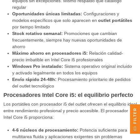
equipos sin excepciones. Mismo respaldo que catálogo
regular
Oportunidades únicas limitadas:
Configuraciones y
modelos específicos que solo aparecen en
outlet portátiles
por tiempo limitado
Stock rotativo semanal:
Promociones que cambian
frecuentemente, siempre hay nuevas oportunidades de
ahorro
Máximo ahorro en procesadores i5:
Relación calidad-
precio imbatible en Intel Core i5 profesionales
Windows Pro instalado:
Sistema operativo original incluido
y activado legalmente en todos los equipos
Envío rápido 24-48h:
Procesamiento prioritario de pedidos
del outlet tecnológico
Procesadores Intel Core i5: el equilibrio perfecto
Los portátiles con procesador i5 del outlet ofrecen el equilibrio ideal
R
entre rendimiento profesional y precio accesible. El procesador
Intel Core i5 proporciona:
F
I
L
T
E
4-6 núcleos de procesamiento:
Potencia suficiente para
multitarea fluida y aplicaciones exigentes sin problemas