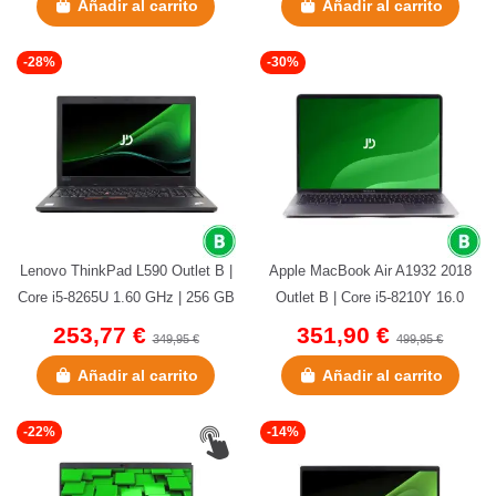
Añadir al carrito
Añadir al carrito
-28%
-30%
Lenovo ThinkPad L590 Outlet B |
Apple MacBook Air A1932 2018
Core i5-8265U 1.60 GHz | 256 GB
Outlet B | Core i5-8210Y 16.0
NVMe | 8 GB DDR4 |...
GHz | 256 GB NVMe |16 GB...
253,77 €
351,90 €
349,95 €
499,95 €
Añadir al carrito
Añadir al carrito
-22%
-14%