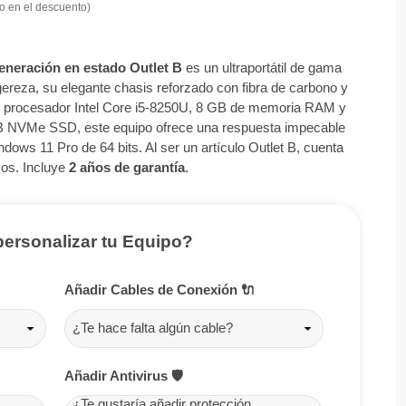
do en el descuento)
neración en estado Outlet B
es un ultraportátil de gama
gereza, su elegante chasis reforzado con fibra de carbono y
un procesador Intel Core i5-8250U, 8 GB de memoria RAM y
GB NVMe SSD, este equipo ofrece una respuesta impecable
ndows 11 Pro de 64 bits. Al ser un artículo Outlet B, cuenta
cos. Incluye
2 años de garantía
.
personalizar tu Equipo?
Añadir Cables de Conexión 🔌
¿Te hace falta algún cable?
Añadir Antivirus 🛡️
¿Te gustaría añadir protección