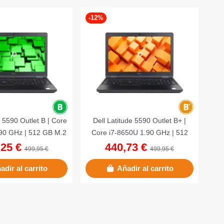
-12%
e 5590 Outlet B | Core
Dell Latitude 5590 Outlet B+ |
90 GHz | 512 GB M.2
Core i7-8650U 1.90 GHz | 512
16 GB DDR4 |...
GB M.2 SSD | 16 GB DDR4 |...
,25 €
440,73 €
499,95 €
499,95 €
adir al carrito
Añadir al carrito