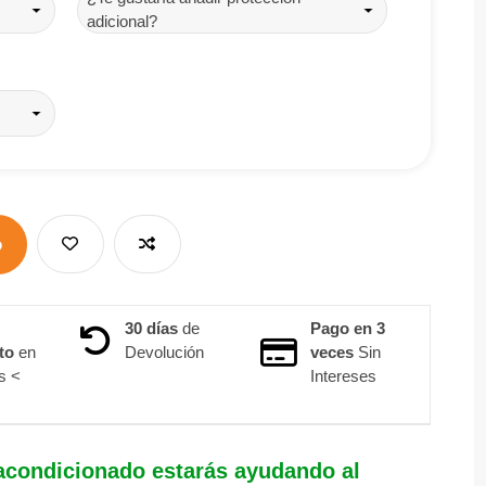
adicional?
o
30 días
de
Pago en 3
to
en
Devolución
veces
Sin
s <
Intereses
condicionado estarás ayudando al