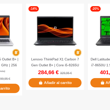
-14%
-20%
 Outlet B+ |
Lenovo ThinkPad X1 Carbon 7
Dell Latitud
0 GHz | 256
Gen Outlet B+ | Core i5-8265U
i7-8650U 1.
R4 | 14"...
1.60 GHz | 256 GB NVMe | 8
SSD | 
284,66 €
401
329,95 €
GB...
99,95 €
Añadir al carrito
Añ
carrito