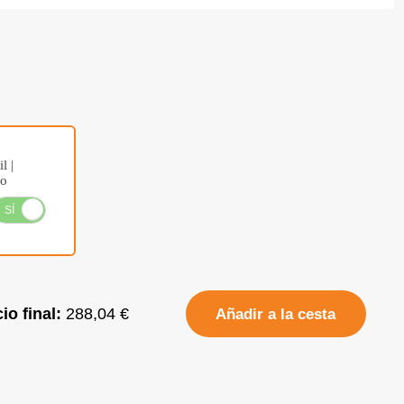
l |
do
SÍ
NO
io final:
288,04 €
Añadir a la cesta