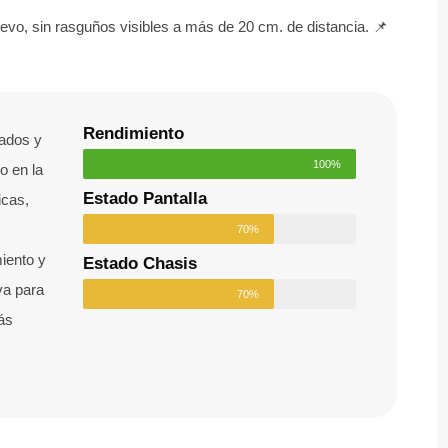
o, sin rasguños visibles a más de 20 cm. de distancia. 📌
Rendimiento
nados y
100%
o en la
Estado Pantalla
icas,
70%
iento y
Estado Chasis
va para
70%
ás