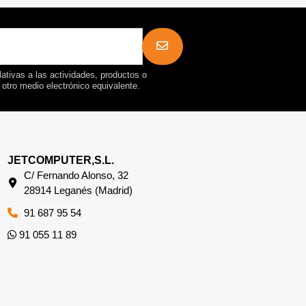
ativas a las actividades, productos o
r otro medio electrónico equivalente.
JETCOMPUTER,S.L.
C/ Fernando Alonso, 32
28914 Leganés (Madrid)
91 687 95 54
91 055 11 89