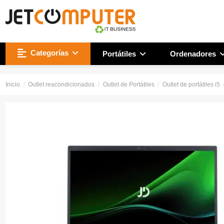
Categorías
Portátiles
Ordenadores
Inicio
Outlet reacondicionados
Outlet de Portátiles
Outlet de portátiles i5