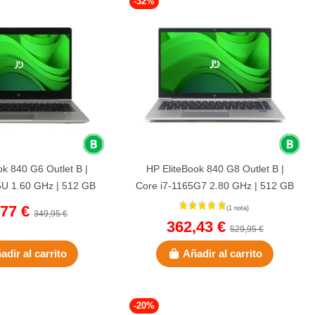
-32%
ok 840 G6 Outlet B |
HP EliteBook 840 G8 Outlet B |
5U 1.60 GHz | 512 GB
Core i7-1165G7 2.80 GHz | 512 GB
 GB DDR4 | 14"...
NVMe | 16 GB DDR4 | 14"...
,77 €
349,95 €
362,43 €
529,95 €
adir al carrito
Añadir al carrito
-20%