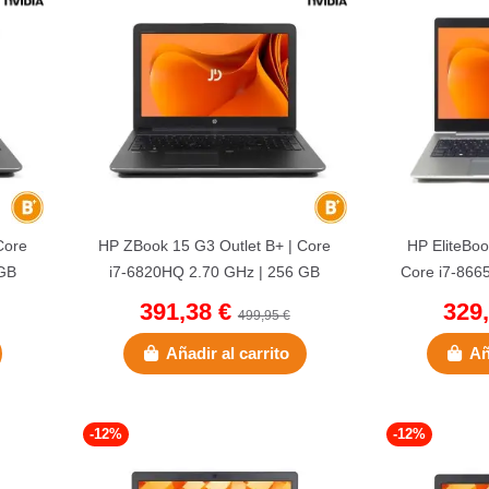
Core
HP ZBook 15 G3 Outlet B+ | Core
HP EliteBoo
 GB
i7-6820HQ 2.70 GHz | 256 GB
Core i7-866
...
NVMe | 32 GB DDR4 | 15,6" |...
NVMe | 16
391,38 €
329
499,95 €
Añadir al carrito
Añ
-12%
-12%