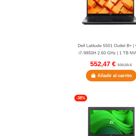
Dell Latitude 5501 Outlet B+ |
i7-9850H 2.60 GHz | 1 TB NV
16 GB DDR4 | 15.6"...
552,47 €
599,95 €
Añadir al carrito
-38%