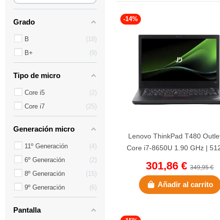
-14%
Grado
B
18
B+
9
Tipo de micro
Core i5
2
Core i7
25
Generación micro
Lenovo ThinkPad T480 Outlet
11º Generación
4
Core i7-8650U 1.90 GHz | 51
NVMe | 16 GB DDR4 | 14".
6º Generación
2
301,86 €
349,95 €
8º Generación
15
Añadir al carrito
9º Generación
6
Pantalla