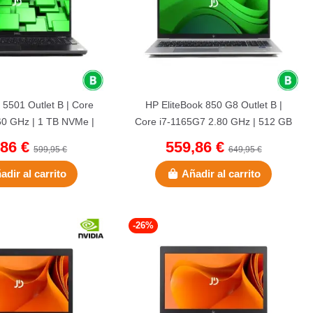
e 5501 Outlet B | Core
HP EliteBook 850 G8 Outlet B |
60 GHz | 1 TB NVMe |
Core i7-1165G7 2.80 GHz | 512 GB
DR4 | 15.6" |...
NVMe | 16 GB DDR4 |...
,86 €
559,86 €
599,95 €
649,95 €
adir al carrito
Añadir al carrito
-26%