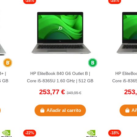
-28%
-28%
B+ |
HP EliteBook 840 G6 Outlet B |
HP EliteBo
6 GB
Core i5-8365U 1.60 GHz | 512 GB
Core i5-836
..
NVMe | 16 GB DDR4 | 14"...
NVMe | 16
253,77 €
253
349,95 €
Añadir al carrito
Añ
-22%
-18%