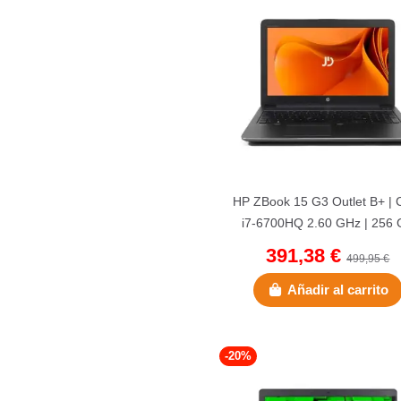
HP ZBook 15 G3 Outlet B+ | 
i7-6700HQ 2.60 GHz | 256
NVMe | 32 GB DDR4 | 15,6" |
391,38 €
499,95 €
Añadir al carrito
-20%