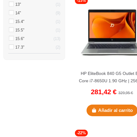
-15%
13"
1
14"
9
15.4"
1
15.5"
1
15.6"
13
17.3"
2
HP EliteBook 840 G5 Outlet 
Core i7-8650U 1.90 GHz | 25
NVMe | 16 GB DDR4 | 14".
281,42 €
329,95 €
Añadir al carrito
-22%