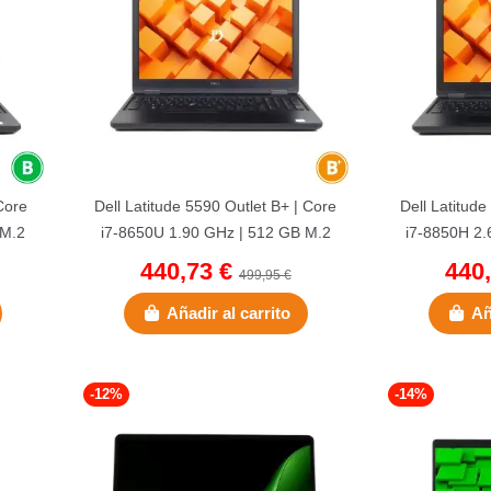
Core
Dell Latitude 5590 Outlet B+ | Core
Dell Latitude
 M.2
i7-8650U 1.90 GHz | 512 GB M.2
i7-8850H 2.
SSD | 16 GB DDR4 |...
SSD | 
440,73 €
440
499,95 €
Añadir al carrito
Añ
-12%
-14%