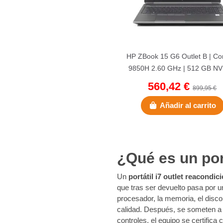
HP ZBook 15 G6 Outlet B | Cor
9850H 2.60 GHz | 512 GB NV
32 GB DDR4 | 15,5" |...
560,42 €
899,95 €
Añadir al carrito
¿Qué es un por
Un
portátil i7 outlet reacondi
que tras ser devuelto pasa por u
procesador, la memoria, el disco
calidad. Después, se someten 
controles, el equipo se certific