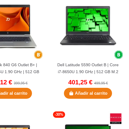
k 840 G6 Outlet B+ |
Dell Latitude 5590 Outlet B | Core
5U 1.90 GHz | 512 GB
i7-8650U 1.90 GHz | 512 GB M.2
 GB DDR4 | 14"...
SSD | 16 GB DDR4 |...
,12 €
401,25 €
399,95 €
499,95 €
adir al carrito
Añadir al carrito
-30%