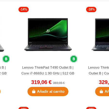
-14%
-18%
 B |
Lenovo ThinkPad T490 Outlet B |
Lenovo Thin
2 GB
Core i7-8665U 1.90 GHz | 512 GB
Outlet B | C
..
NVMe | 16 GB DDR4 | 14"...
| 256 G
319,06 €
329
369,95 €
Añadir al carrito
Añ