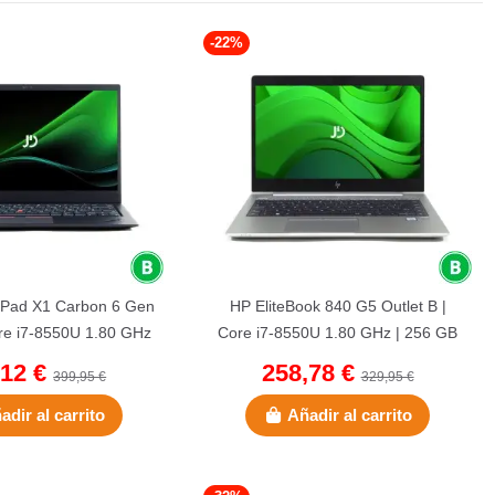
-22%
kPad X1 Carbon 6 Gen
HP EliteBook 840 G5 Outlet B |
ore i7-8550U 1.80 GHz
Core i7-8550U 1.80 GHz | 256 GB
B NVMe | 8 GB...
NVMe | 16 GB DDR4 | 14"...
,12 €
258,78 €
399,95 €
329,95 €
adir al carrito
Añadir al carrito