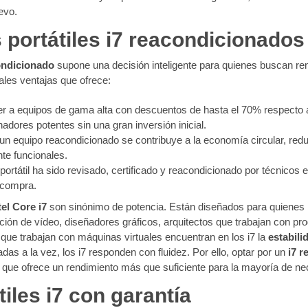
evo.
 portátiles i7 reacondicionados
condicionado
supone una decisión inteligente para quienes buscan ren
ales ventajas que ofrece:
er a equipos de gama alta con descuentos de hasta el 70% respecto al 
dores potentes sin una gran inversión inicial.
 un equipo reacondicionado se contribuye a la economía circular, redu
nte funcionales.
 portátil ha sido revisado, certificado y reacondicionado por técnicos 
 compra.
tel Core i7
son sinónimo de potencia. Están diseñados para quienes 
 edición de vídeo, diseñadores gráficos, arquitectos que trabajan c
que trabajan con máquinas virtuales encuentran en los i7 la
estabili
das a la vez, los i7 responden con fluidez. Por ello, optar por un
i7 
 que ofrece un rendimiento más que suficiente para la mayoría de 
tiles i7 con garantía