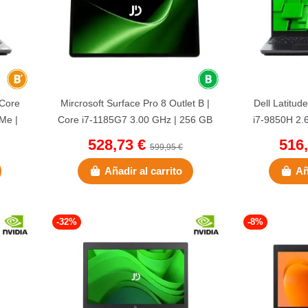
 Core
Mircrosoft Surface Pro 8 Outlet B |
Dell Latitud
Me |
Core i7-1185G7 3.00 GHz | 256 GB
i7-9850H 2.
NVMe | 16 GB...
16 GB D
528,73 €
516
599,95 €
Añadir al carrito
Añ
-32%
-8%