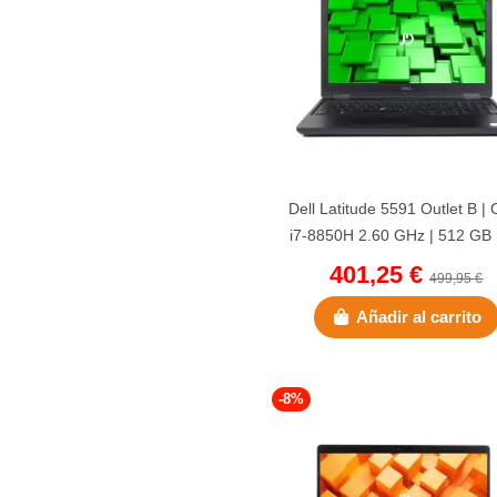
Dell Latitude 5591 Outlet B | 
i7-8850H 2.60 GHz | 512 GB
SSD | 16 GB DDR4 |...
401,25 €
499,95 €
Añadir al carrito
-8%