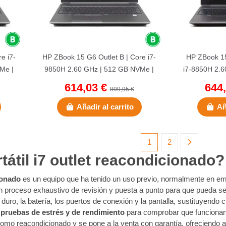
e i7-
HP ZBook 15 G6 Outlet B | Core i7-
HP ZBook 15
Me |
9850H 2.60 GHz | 512 GB NVMe |
i7-8850H 2.
32 GB DDR4 | 15.6"...
| 32 GB 
614,03 €
644
899,95 €
Añadir al carrito
Añ
1
2
tátil i7 outlet reacondicionado?
cionado
es un equipo que ha tenido un uso previo, normalmente en emp
n proceso exhaustivo de revisión y puesta a punto para que pueda ser
 duro, la batería, los puertos de conexión y la pantalla, sustituyen
a
pruebas de estrés y de rendimiento
para comprobar que funcionan 
a como reacondicionado y se pone a la venta con garantía, ofreciendo 