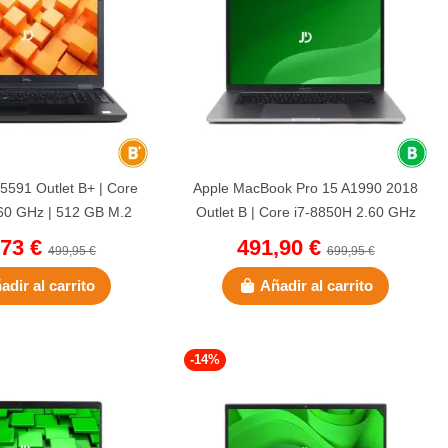
 5591 Outlet B+ | Core
Apple MacBook Pro 15 A1990 2018
60 GHz | 512 GB M.2
Outlet B | Core i7-8850H 2.60 GHz
16 GB DDR4 |...
| 512 GB NVMe | 32 GB...
,73 €
491,90 €
499,95 €
699,95 €
adir al carrito
Añadir al carrito
-14%