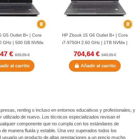
 G5 Outlet B+ | Core
HP Zbook 15 G6 Outlet B+ | Core
60 GHz | 500 GB NVMe
i7-9750H 2.60 GHz | 1TB NVMe |
DDR4 | 15,6" |...
32 GB DDR4 | 15.6"...
,47 €
704,64 €
699,95 €
949,95 €
adir al carrito
Añadir al carrito
resas, renting o incluso en entornos educativos y profesionales, y
 utilizado de nuevo. Los técnicos especializados revisan el
do cualquier componente que no cumpla con los estándares de
de manera fluida y estable. Una vez superados todos los
al usuario un producto de altas prestaciones a un precio mucho