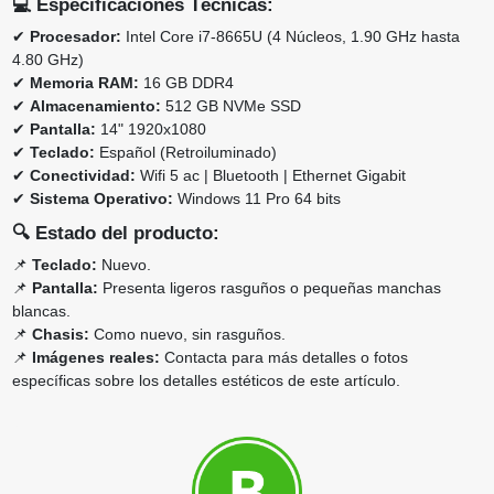
💻
Especificaciones Técnicas:
✔
Procesador:
Intel Core i7-8665U (4 Núcleos, 1.90 GHz hasta
4.80 GHz)
✔
Memoria RAM:
16 GB DDR4
✔
Almacenamiento:
512 GB NVMe SSD
✔
Pantalla:
14" 1920x1080
✔
Teclado:
Español (Retroiluminado)
✔
Conectividad:
Wifi 5 ac | Bluetooth | Ethernet Gigabit
✔
Sistema Operativo:
Windows 11 Pro 64 bits
🔍
Estado del producto:
📌
Teclado:
Nuevo.
📌
Pantalla:
Presenta ligeros rasguños o pequeñas manchas
blancas.
📌
Chasis:
Como nuevo, sin rasguños.
📌
Imágenes reales:
Contacta para más detalles o fotos
específicas sobre los detalles estéticos de este artículo.