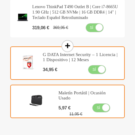
Lenovo ThinkPad T490 Outlet B | Core i7-8665U
1.90 GHz | 512 GB NVMe | 16 GB DDR4 | 14" |
Teclado Español Retroiluminado
319,06 €
369,95 €
SÍ
NO
G DATA Internet Security – 1 Licencia |
1 Dispositivo | 12 Meses
34,95 €
SÍ
NO
Maletín Portátil | Ocasión
Usado
5,97 €
SÍ
NO
11,95 €