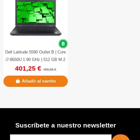
Dell Latitude 5590 Outlet B | Core
i7-8650U 1.90 GHz | 512 GB M.2
401,25 €
SSD | 16 GB DDR4 |...
499,95 €
Añadir al carrito
Suscríbete a nuestro newsletter