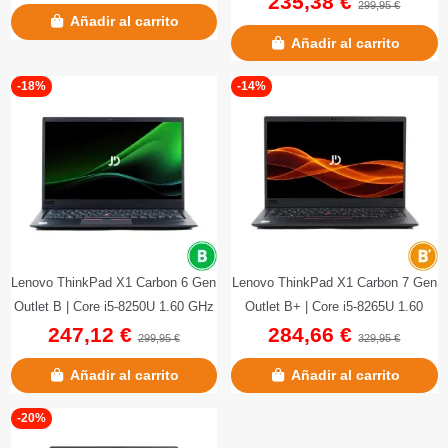
235,38 €
299,95 €
Añadir al carrito
Añadir al carrito
-18%
-14%
Lenovo ThinkPad X1 Carbon 6 Gen
Lenovo ThinkPad X1 Carbon 7 Gen
Outlet B | Core i5-8250U 1.60 GHz
Outlet B+ | Core i5-8265U 1.60
247,12 €
284,66 €
| 256 GB NVMe | 8 GB...
GHz | 256 GB NVMe | 8 GB...
299,95 €
329,95 €
Añadir al carrito
Añadir al carrito
-20%