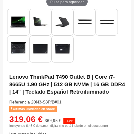
Pulsa para agrandar
Lenovo ThinkPad T490 Outlet B | Core i7-
8665U 1.90 GHz | 512 GB NVMe | 16 GB DDR4
| 14" | Teclado Español Retroiluminado
Referencia
20N3-S3P/B#01
Últimas unidades en stock
319,06 €
369,95 €
-14%
Incluyendo 6,45 € de canon digital (no está incluido en el descuento)