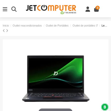
0
Inicio
Outlet reacondicionados
Outlet de Portátiles
Outlet de portátiles i7
Lenovo ThinkPad T490 Outlet B | Core i7-8665U 1.90 GHz | 512 GB NVMe | 16 GB DDR4 | 14" | Teclado Español Retroiluminado