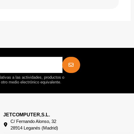
ativas a las actividades, productos o
r otro medio electrónico equivalente.
JETCOMPUTER,S.L.
C/ Fernando Alonso, 32
28914 Leganés (Madrid)