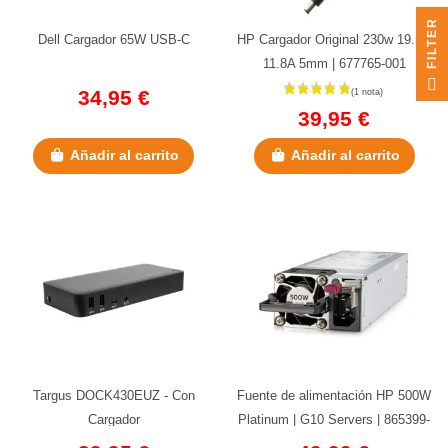
R
Dell Cargador 65W USB-C
HP Cargador Original 230w 19.5V
11.8A 5mm | 677765-001
F
I
L
T
E
34,95 €
39,95 €
Añadir al carrito
Añadir al carrito
Targus DOCK430EUZ - Con
Fuente de alimentación HP 500W
Cargador
Platinum | G10 Servers | 865399-
101