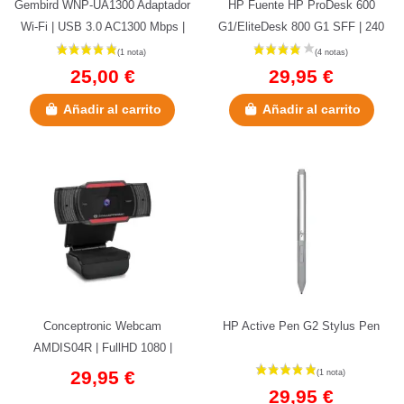
Gembird WNP-UA1300 Adaptador
HP Fuente HP ProDesk 600
Wi-Fi | USB 3.0 AC1300 Mbps |
G1/EliteDesk 800 G1 SFF | 240
Dual Band
W
25,00 €
29,95 €
Añadir al carrito
Añadir al carrito
Conceptronic Webcam
HP Active Pen G2 Stylus Pen
(1 nota)
AMDIS04R | FullHD 1080 |
Micrófono
29,95 €
29,95 €