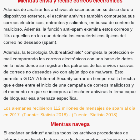
Mientras envía y recibe correos electrónicos
Además de analizar los archivos almacenados en su disco duro o
dispositivos externos, el escáner antivirus también comprueba sus
correos electrónicos, entrantes y salientes, en busca de contenido
malicioso. Además, la función anti-spam examina estos correos y
filtra aquellos en los que detecta las características típicas del
correo no deseado (spam).
Además, la tecnología OutbreakSchield* completa la protección e-
mail comparando los correos electrónicos con una base de datos
en la nube donde se registran los patrones de los envíos masivos
de correos no deseados y/o con algún tipo de malware. Esto
permite a G DATA Internet Security cerrar en tiempo real la brecha
que existe entre el inicio de una campaña de correos maliciosos y
el momento en que se incorpora al escáner antivirus la firma capaz
de bloquear esa amenaza específica.
Los alemanes recibieron
112
millones
de mensajes de spam al día
en 2017.
(Fuente: Statista 2018) -
(Fuente: Statista 2018)
Mientras navega
El escáner antivirus* analiza todos los archivos procedentes de
Internet, impidiendo la descarga de documentos, imágenes u otros