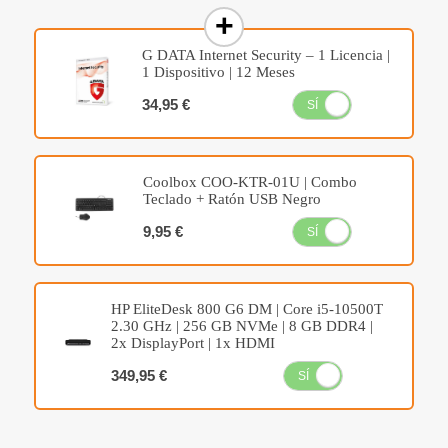
G DATA Internet Security – 1 Licencia |
1 Dispositivo | 12 Meses
34,95 €
SÍ
NO
Coolbox COO-KTR-01U | Combo
Teclado + Ratón USB Negro
9,95 €
SÍ
NO
HP EliteDesk 800 G6 DM | Core i5-10500T
2.30 GHz | 256 GB NVMe | 8 GB DDR4 |
2x DisplayPort | 1x HDMI
349,95 €
SÍ
NO