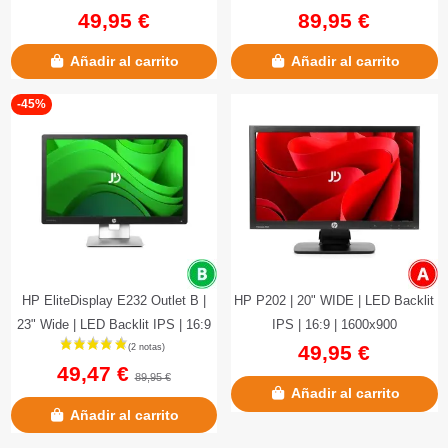
49,95 €
89,95 €
Añadir al carrito
Añadir al carrito
-45%
HP EliteDisplay E232 Outlet B |
HP P202 | 20" WIDE | LED Backlit
23" Wide | LED Backlit IPS | 16:9
IPS | 16:9 | 1600x900
49,95 €
1920x1080
49,47 €
89,95 €
Añadir al carrito
Añadir al carrito