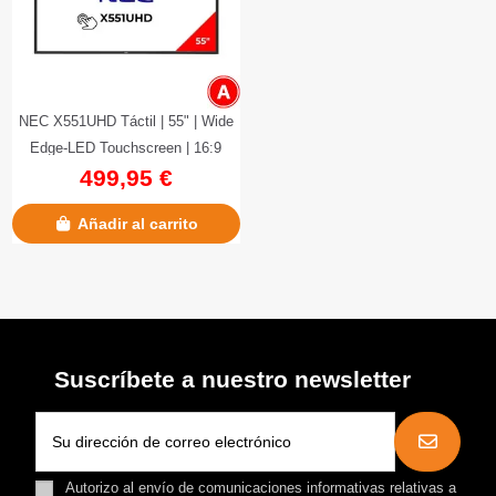
NEC X551UHD Táctil | 55" | Wide
Edge-LED Touchscreen | 16:9
499,95 €
3840x2160
Añadir al carrito
Suscríbete a nuestro newsletter
Autorizo al envío de comunicaciones informativas relativas a