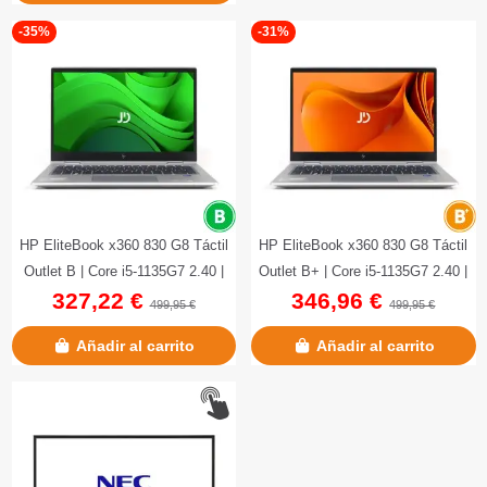
-35%
-31%
HP EliteBook x360 830 G8 Táctil
HP EliteBook x360 830 G8 Táctil
Outlet B | Core i5-1135G7 2.40 |
Outlet B+ | Core i5-1135G7 2.40 |
327,22 €
346,96 €
256 GB NVMe | 8 GB...
256 GB NVMe | 8 GB...
499,95 €
499,95 €
Añadir al carrito
Añadir al carrito