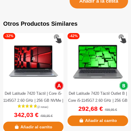
Añadir a la cesta
Otros Productos Similares
-32%
-42%
Dell Latitude 7420 Táctil | Core i5-
Dell Latitude 7420 Táctil Outlet B |
1145G7 2.60 GHz | 256 GB NVMe |
Core i5-1145G7 2.60 GHz | 256 GB
292,68 €
16 GB LPDDR4 | 14"...
NVMe | 16 GB DDR4...
499,95 €
342,03 €
499,95 €
Añadir al carrito
Añadir al carrito