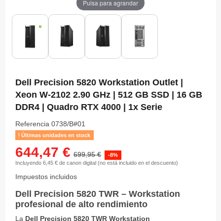
Pulsa para agrandar
Dell Precision 5820 Workstation Outlet |
Xeon W-2102 2.90 GHz | 512 GB SSD | 16 GB
DDR4 | Quadro RTX 4000 | 1x Serie
Referencia
0738/B#01
Últimas unidades en stock
644,47 €
699,95 €
-8%
Incluyendo 6,45 € de canon digital (no está incluido en el descuento)
Impuestos incluidos
Dell Precision 5820 TWR – Workstation
profesional de alto rendimiento
La
Dell Precision 5820 TWR Workstation