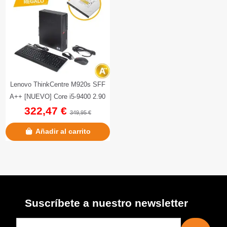
Lenovo ThinkCentre M920s SFF
A++ [NUEVO] Core i5-9400 2.90
322,47 €
GHz | 256 GB SSD | 8 GB DDR4
349,95 €
Añadir al carrito
Suscríbete a nuestro newsletter