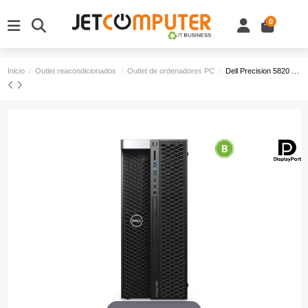
0
Inicio
Outlet reacondicionados
Outlet de ordenadores PC
Dell Precision 5820 Workstation Outlet | Xeon W-2102 2.90 GHz | 512 GB SSD | 16 GB DDR4 | Quadro RTX 4000 | 1x Serie