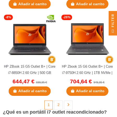
Añadir al carrito
Añadir al carrito
R
-8%
-26%
F
I
L
T
E
HP ZBook 15 G5 Outlet B+ | Core
HP Zbook 15 G6 Outlet B+ | Core
i7-8850H 2.60 GHz | 500 GB
i7-9750H 2.60 GHz | 1TB NVMe |
NVMe | 32 GB DDR4 | 15,6" |...
32 GB DDR4 | 15.6"...
644,47 €
704,64 €
699,95 €
949,95 €
Añadir al carrito
Añadir al carrito
1
2
¿Qué es un portátil i7 outlet reacondicionado?