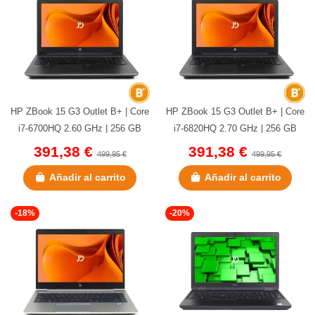
HP ZBook 15 G3 Outlet B+ | Core
HP ZBook 15 G3 Outlet B+ | Core
i7-6700HQ 2.60 GHz | 256 GB
i7-6820HQ 2.70 GHz | 256 GB
NVMe | 32 GB DDR4 | 15,6" |...
NVMe | 32 GB DDR4 | 15,6" |...
391,38 €
391,38 €
499,95 €
499,95 €
Añadir al carrito
Añadir al carrito
-18%
-20%