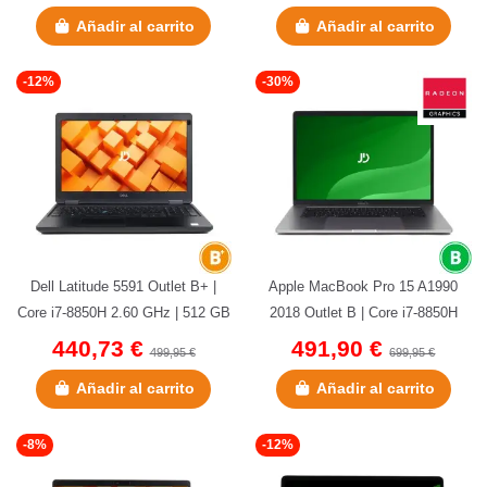
Añadir al carrito
Añadir al carrito
-12%
-30%
Dell Latitude 5591 Outlet B+ |
Apple MacBook Pro 15 A1990
Core i7-8850H 2.60 GHz | 512 GB
2018 Outlet B | Core i7-8850H
M.2 SSD | 16 GB DDR4 |...
2.60 GHz | 512 GB NVMe | 32
440,73 €
491,90 €
499,95 €
699,95 €
GB...
Añadir al carrito
Añadir al carrito
-8%
-12%