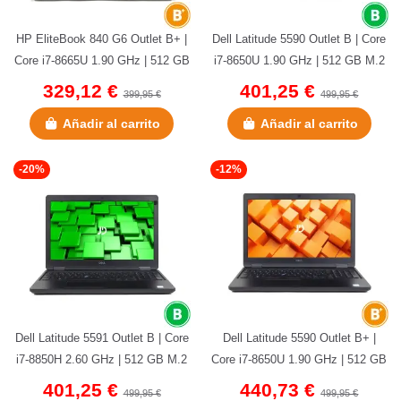
HP EliteBook 840 G6 Outlet B+ |
Dell Latitude 5590 Outlet B | Core
Core i7-8665U 1.90 GHz | 512 GB
i7-8650U 1.90 GHz | 512 GB M.2
NVMe | 16 GB DDR4 | 14"...
SSD | 16 GB DDR4 |...
329,12 €
401,25 €
399,95 €
499,95 €
Añadir al carrito
Añadir al carrito
-20%
-12%
Dell Latitude 5591 Outlet B | Core
Dell Latitude 5590 Outlet B+ |
i7-8850H 2.60 GHz | 512 GB M.2
Core i7-8650U 1.90 GHz | 512 GB
SSD | 16 GB DDR4 |...
M.2 SSD | 16 GB DDR4 |...
401,25 €
440,73 €
499,95 €
499,95 €