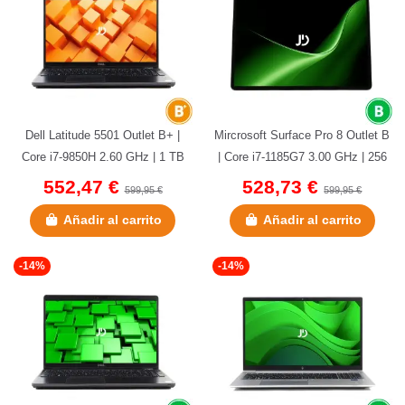
Dell Latitude 5501 Outlet B+ |
Mircrosoft Surface Pro 8 Outlet B
Core i7-9850H 2.60 GHz | 1 TB
| Core i7-1185G7 3.00 GHz | 256
NVMe | 16 GB DDR4 | 15.6"...
GB NVMe | 16 GB...
552,47 €
528,73 €
599,95 €
599,95 €
Añadir al carrito
Añadir al carrito
-14%
-14%