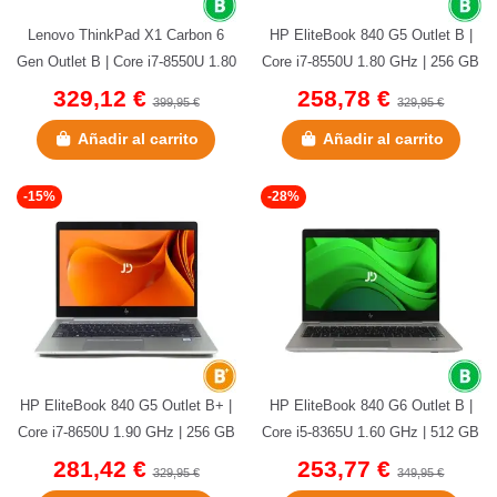
Lenovo ThinkPad X1 Carbon 6
HP EliteBook 840 G5 Outlet B |
Gen Outlet B | Core i7-8550U 1.80
Core i7-8550U 1.80 GHz | 256 GB
GHz | 256 GB NVMe | 8 GB...
NVMe | 16 GB DDR4 | 14"...
329,12 €
258,78 €
399,95 €
329,95 €
Añadir al carrito
Añadir al carrito
-15%
-28%
HP EliteBook 840 G5 Outlet B+ |
HP EliteBook 840 G6 Outlet B |
Core i7-8650U 1.90 GHz | 256 GB
Core i5-8365U 1.60 GHz | 512 GB
NVMe | 16 GB DDR4 | 14"...
NVMe | 16 GB DDR4 | 14"...
281,42 €
253,77 €
329,95 €
349,95 €