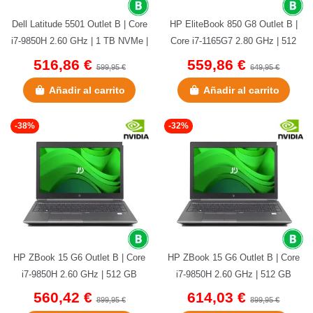
Dell Latitude 5501 Outlet B | Core
HP EliteBook 850 G8 Outlet B |
i7-9850H 2.60 GHz | 1 TB NVMe |
Core i7-1165G7 2.80 GHz | 512
16 GB DDR4 | 15.6" |...
GB NVMe | 16 GB DDR4 |...
516,86 €
559,86 €
599,95 €
649,95 €
Añadir al carrito
Añadir al carrito
-38%
-32%
HP ZBook 15 G6 Outlet B | Core
HP ZBook 15 G6 Outlet B | Core
i7-9850H 2.60 GHz | 512 GB
i7-9850H 2.60 GHz | 512 GB
NVMe | 32 GB DDR4 | 15,5" |...
NVMe | 32 GB DDR4 | 15.6"...
560,42 €
614,03 €
899,95 €
899,95 €