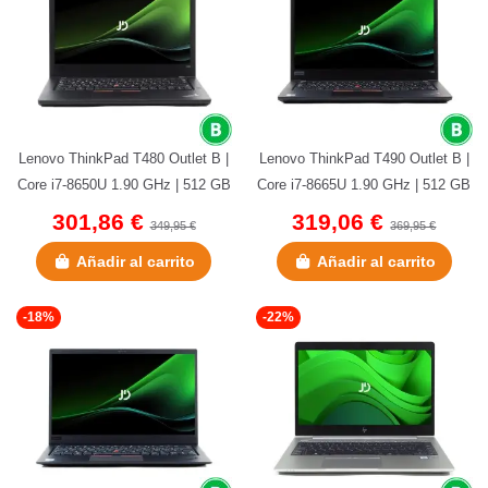
Lenovo ThinkPad T480 Outlet B |
Lenovo ThinkPad T490 Outlet B |
Core i7-8650U 1.90 GHz | 512 GB
Core i7-8665U 1.90 GHz | 512 GB
NVMe | 16 GB DDR4 | 14"...
NVMe | 16 GB DDR4 | 14"...
301,86 €
319,06 €
349,95 €
369,95 €
Añadir al carrito
Añadir al carrito
-18%
-22%