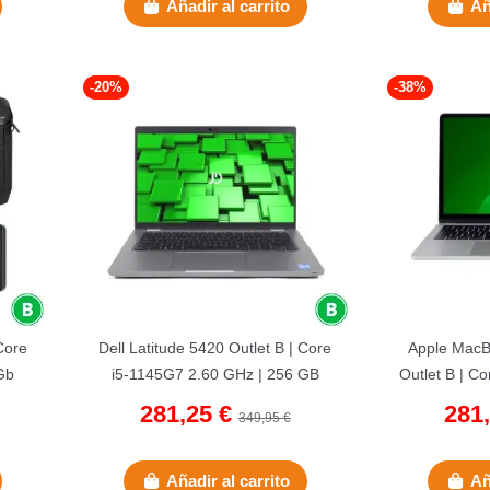
Añadir al carrito
Añ
-20%
-38%
Core
Dell Latitude 5420 Outlet B | Core
Apple MacB
Gb
i5-1145G7 2.60 GHz | 256 GB
Outlet B | C
...
NVMe | 8 GB DDR4 | 14" |...
128 GB
281,25 €
281
349,95 €
Añadir al carrito
Añ