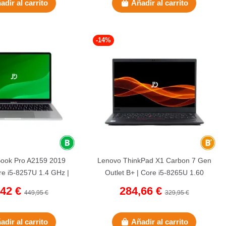
adir al carrito
Añadir al carrito
-14%
ook Pro A2159 2019
Lenovo ThinkPad X1 Carbon 7 Gen
ore i5-8257U 1.4 GHz |
Outlet B+ | Core i5-8265U 1.60
 NVMe | 8 GB...
GHz | 256 GB NVMe | 8 GB...
,42 €
284,66 €
449,95 €
329,95 €
adir al carrito
Añadir al carrito