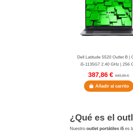
Dell Latitude 5520 Outlet B | 
i5-1135G7 2.40 GHz | 256 
NVMe | 16 GB DDR4 |...
387,86 €
449,95 €
Añadir al carrito
¿Qué es el outl
Nuestro
outlet portátiles i5
es l