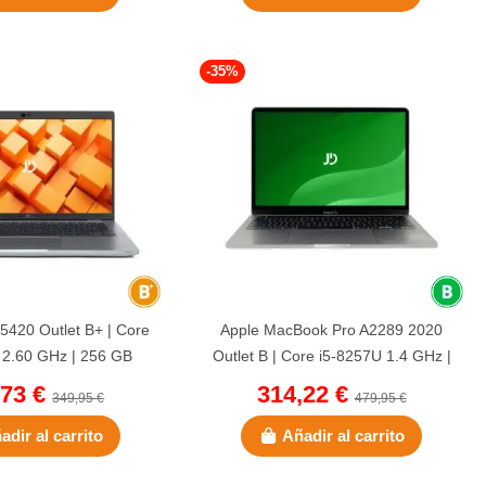
-35%
 5420 Outlet B+ | Core
Apple MacBook Pro A2289 2020
 2.60 GHz | 256 GB
Outlet B | Core i5-8257U 1.4 GHz |
 GB DDR4 | 14"...
256 GB NVMe | 8 GB...
,73 €
314,22 €
349,95 €
479,95 €
adir al carrito
Añadir al carrito