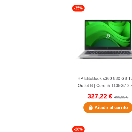
-35%
HP EliteBook x360 830 G8 Tá
Outlet B | Core i5-1135G7 2.
256 GB NVMe | 8 GB...
327,22 €
499,95 €
Añadir al carrito
-28%