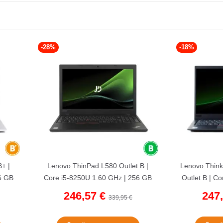
-28%
-18%
B+ |
Lenovo ThinPad L580 Outlet B |
Lenovo Thin
6 GB
Core i5-8250U 1.60 GHz | 256 GB
Outlet B | C
.
NVMe | 8 GB DDR4 | 15,6"...
| 256 G
246,57 €
247
339,95 €