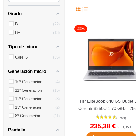
Grado
B
22
-22%
B+
13
Tipo de micro
Core i5
35
Generación micro
10º Generación
4
11º Generación
15
12º Generación
3
HP EliteBook 840 G5 Outlet 
13º Generación
2
Core i5-8350U 1.70 GHz | 25
NVMe | 8 GB DDR4 | 14"..
8º Generación
11
235,38 €
299,95 €
Pantalla