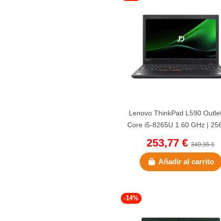
Lenovo ThinkPad L590 Outlet
Core i5-8265U 1.60 GHz | 25
NVMe | 8 GB DDR4 |...
253,77 €
349,95 €
Añadir al carrito
-14%