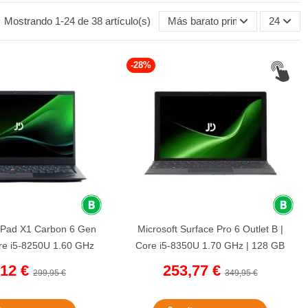
Mostrando 1-24 de 38 artículo(s)
Más barato primero
24
-28%
kPad X1 Carbon 6 Gen
Microsoft Surface Pro 6 Outlet B |
ore i5-8250U 1.60 GHz
Core i5-8350U 1.70 GHz | 128 GB
B NVMe | 8 GB...
NVMe | 8 GB LPDDR3...
,12 €
253,77 €
299,95 €
349,95 €