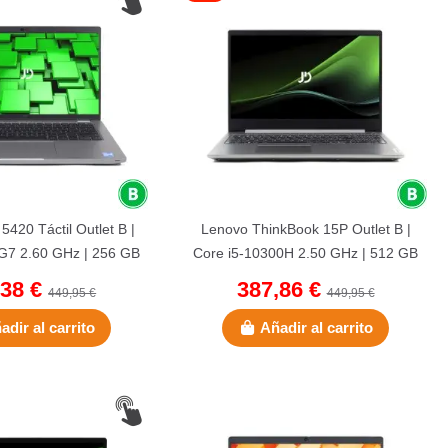
 5420 Táctil Outlet B |
Lenovo ThinkBook 15P Outlet B |
G7 2.60 GHz | 256 GB
Core i5-10300H 2.50 GHz | 512 GB
| 8 GB DDR4...
NVMe | 16 GB DDR4 |...
,38 €
387,86 €
449,95 €
449,95 €
adir al carrito
Añadir al carrito