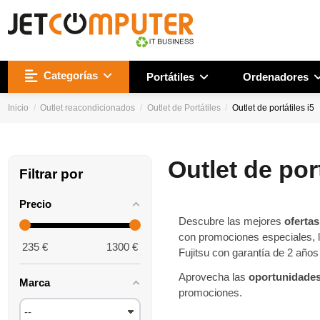
Categorías
Portátiles
Ordenadores
Inicio
Outlet reacondicionados
Outlet de Portátiles
Outlet de portátiles i5
Outlet de port
Filtrar por
Precio
Descubre las mejores
ofertas
con promociones especiales, l
235
€
1300
€
Fujitsu con garantía de 2 años
Aprovecha las
oportunidades 
Marca
promociones.