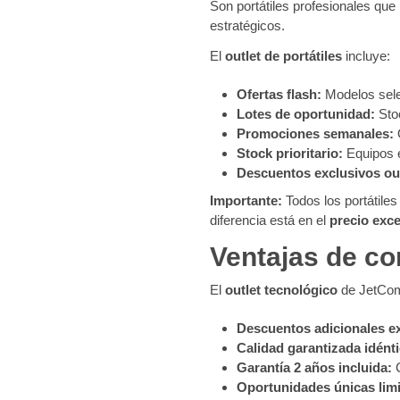
Son portátiles profesionales qu
estratégicos.
El
outlet de portátiles
incluye:
Ofertas flash:
Modelos selec
Lotes de oportunidad:
Stoc
Promociones semanales:
Stock prioritario:
Equipos e
Descuentos exclusivos out
Importante:
Todos los portátiles
diferencia está en el
precio exce
Ventajas de com
El
outlet tecnológico
de JetComp
Descuentos adicionales e
Calidad garantizada idénti
Garantía 2 años incluida:
C
Oportunidades únicas lim