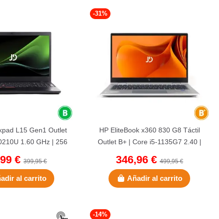
-31%
kpad L15 Gen1 Outlet
HP EliteBook x360 830 G8 Táctil
10210U 1.60 GHz | 256
Outlet B+ | Core i5-1135G7 2.40 |
| 8 GB DDR4 |...
256 GB NVMe | 8 GB...
,99 €
346,96 €
399,95 €
499,95 €
adir al carrito
Añadir al carrito
-14%