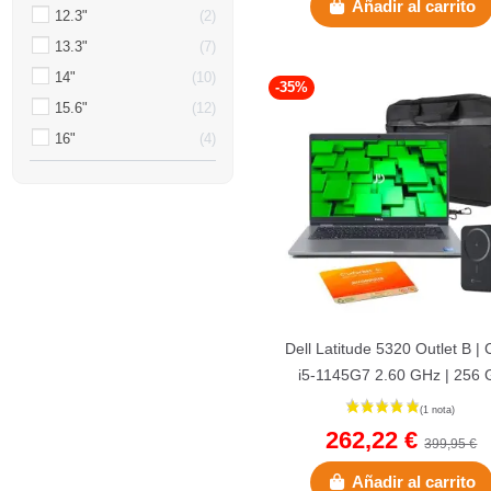
Añadir al carrito
12.3"
2
13.3"
7
14"
10
-35%
15.6"
12
16"
4
Dell Latitude 5320 Outlet B | 
i5-1145G7 2.60 GHz | 256 
NVMe | 8 GB DDR4 Onboard
262,22 €
399,95 €
Añadir al carrito