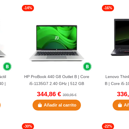
-14%
-16%
ctil
HP ProBook 440 G8 Outlet B | Core
Lenovo Thin
(1 nota)
40 |
i5-1135G7 2.40 GHz | 512 GB
B | Core i5-
NVMe | 16 GB DDR4 | 14" |...
GB NVMe 
344,86 €
336
399,95 €
Añadir al carrito
Añ
-30%
-22%