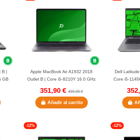
 B |
Apple MacBook Air A1932 2018
Dell Latitude
6 GB
Outlet B | Core i5-8210Y 16.0 GHz
Core i5-1145
| 256 GB NVMe |16 GB...
NVMe 
351,90 €
352
499,95 €
Añadir al carrito
Añ
-12%
-12%