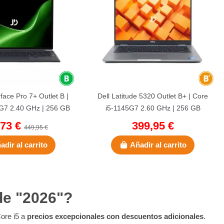
face Pro 7+ Outlet B |
Dell Latitude 5320 Outlet B+ | Core
G7 2.40 GHz | 256 GB
i5-1145G7 2.60 GHz | 256 GB
 8 GB LPDDR4...
NVMe | 8 GB DDR4 |...
,73 €
399,95 €
449,95 €
adir al carrito
Añadir al carrito
 de "2026"?
Core i5 a
precios excepcionales con descuentos adicionales
.