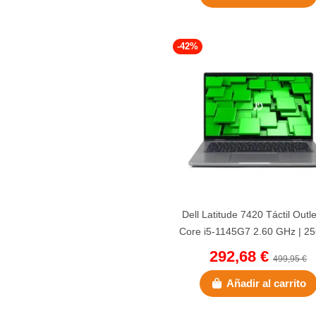
-42%
Dell Latitude 7420 Táctil Outle
Core i5-1145G7 2.60 GHz | 2
NVMe | 16 GB DDR4...
292,68 €
499,95 €
Añadir al carrito