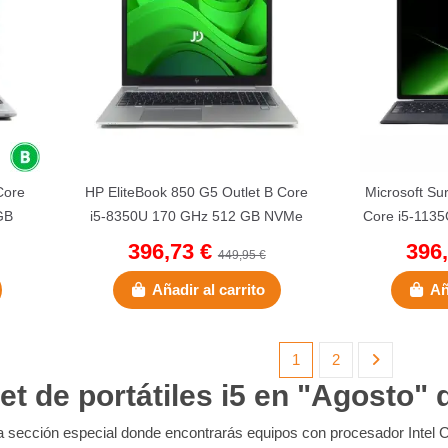
Core
HP EliteBook 850 G5 Outlet B Core
Microsoft Sur
GB
i5-8350U 170 GHz 512 GB NVMe
Core i5-1135
16 GB DDR4 SODIMM 156...
NVMe |
396,73 €
396
449,95 €
Añadir al carrito
Añ
1
2
et de portátiles i5 en "Agosto"
a sección especial donde encontrarás equipos con procesador Intel 