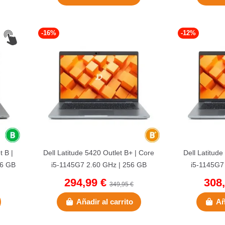
(1 nota)
-16%
-12%
t B |
Dell Latitude 5420 Outlet B+ | Core
Dell Latitude
56 GB
i5-1145G7 2.60 GHz | 256 GB
i5-1145G7
NVMe | 8 GB DDR4 | 14"...
NVMe | 8
294,99 €
308
349,95 €
Añadir al carrito
Añ