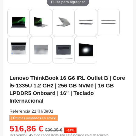
Pulsa para agrandar
Lenovo ThinkBook 16 G6 IRL Outlet B | Core
i5-1335U 1.2 GHz | 256 GB NVMe | 16 GB
LPDDR5 Onboard | 16" | Teclado
Internacional
Referencia
21KH/B#01
Últimas unidades en stock
516,86 €
599,95 €
-14%
Incluyendo 6,45 € de canon digital (no está incluido en el descuento)