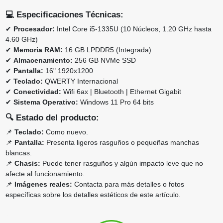
💻
Especificaciones Técnicas:
✔
Procesador:
Intel Core i5-1335U (10 Núcleos, 1.20 GHz hasta
4.60 GHz)
✔
Memoria RAM:
16 GB LPDDR5 (Integrada)
✔
Almacenamiento:
256 GB NVMe SSD
✔
Pantalla:
16" 1920x1200
✔
Teclado:
QWERTY Internacional
✔
Conectividad:
Wifi 6ax | Bluetooth | Ethernet Gigabit
✔
Sistema Operativo:
Windows 11 Pro 64 bits
🔍
Estado del producto:
📌
Teclado:
Como nuevo.
📌
Pantalla:
Presenta ligeros rasguños o pequeñas manchas
blancas.
📌
Chasis:
Puede tener rasguños y algún impacto leve que no
afecte al funcionamiento.
📌
Imágenes reales:
Contacta para más detalles o fotos
específicas sobre los detalles estéticos de este artículo.