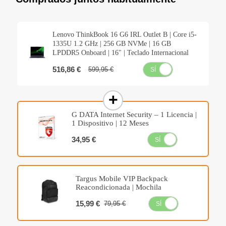
Lenovo ThinkBook 16 G6 IRL Outlet B | Core i5-
1335U 1.2 GHz | 256 GB NVMe | 16 GB
LPDDR5 Onboard | 16" | Teclado Internacional
516,86 €
599,95 €
SÍ
NO
G DATA Internet Security – 1 Licencia |
1 Dispositivo | 12 Meses
34,95 €
SÍ
NO
Targus Mobile VIP Backpack
Reacondicionada | Mochila
15,99 €
79,95 €
SÍ
NO