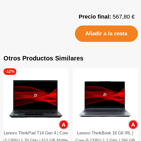
Precio final:
567,80 €
Añadir a la cesta
Otros Productos Similares
-12%
Lenovo ThinkPad T14 Gen 4 | Core
Lenovo ThinkBook 16 G6 IRL |
i7-1355U 1.70 GHz | 512 GB NVMe
Core i5-1335U 1.2 GHz | 256 GB