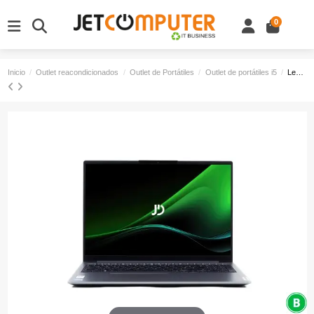
0
Inicio
Outlet reacondicionados
Outlet de Portátiles
Outlet de portátiles i5
Lenovo ThinkBook 16 G6 IRL Outlet B | Core i5-1335U 1.2 GHz | 256 GB NVMe | 16 GB LPDDR5 Onboard | 16" | Teclado Internacional