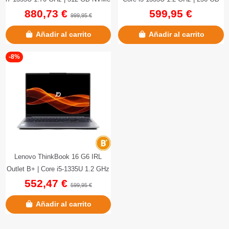
880,73 €
599,95 €
| 16 GB DDR5 | 14" |...
NVMe | 16 GB LPDDR5 Onboard...
999,95 €
Añadir al carrito
Añadir al carrito
-8%
Lenovo ThinkBook 16 G6 IRL
Outlet B+ | Core i5-1335U 1.2 GHz
552,47 €
| 256 GB NVMe | 16 GB...
599,95 €
Añadir al carrito