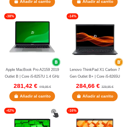
Añadir al carrito
Añadir al carrito
-38%
-14%
Apple MacBook Pro A2159 2019
Lenovo ThinkPad X1 Carbon 7
Outlet B | Core i5-8257U 1.4 GHz
Gen Outlet B+ | Core i5-8265U
| 128 GB NVMe | 8 GB...
1.60 GHz | 256 GB NVMe | 8
281,42 €
284,66 €
449,95 €
329,95 €
GB...
Añadir al carrito
Añadir al carrito
-42%
-16%