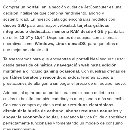
Comprar un
portátil
en la sección outlet de JetComputer es una
decisión inteligente que combina rendimiento, ahorro y
sostenibilidad. En nuestro catálogo encontrarás modelos con
discos SSD
para una mayor velocidad,
tarjetas gráficas
integradas o dedicadas
,
memoria RAM desde 4 GB
y pantallas
de entre
12,5” y 15,6”
. Disponemos de equipos con sistemas
operativos como
Windows, Linux o macOS
, para que elijas el
que mejor se adapte a ti.
Te asesoramos para que encuentres el portátil ideal según tu uso:
desde tareas de
ofimática
y
navegación web
hasta
edición
multimedia
o incluso
gaming ocasional
. Con nuestras ofertas de
portátiles baratos y reacondicionados
, tendrás acceso a
prestaciones de alta gama sin pagar el precio de un equipo nuevo.
Además, al optar por un portátil reacondicionado outlet no solo
cuidas tu bolsillo, también contribuyes a un planeta más sostenible.
Con cada compra ayudas a
reducir residuos electrónicos
,
disminuir la huella de carbono
,
ahorrar recursos naturales
y
apoyar la economía circular
, alargando la vida útil de dispositivos
perfectamente funcionales y fomentando un modelo de consumo
más responsable.