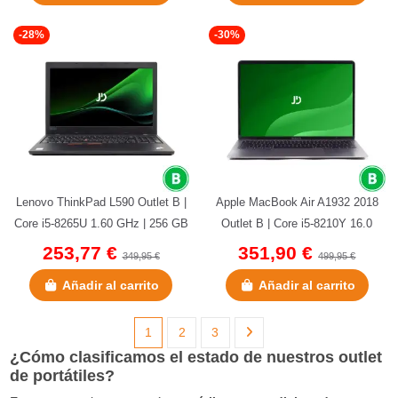
-28%
-30%
Lenovo ThinkPad L590 Outlet B |
Apple MacBook Air A1932 2018
Core i5-8265U 1.60 GHz | 256 GB
Outlet B | Core i5-8210Y 16.0
NVMe | 8 GB DDR4 |...
GHz | 256 GB NVMe |16 GB...
253,77 €
351,90 €
349,95 €
499,95 €
Añadir al carrito
Añadir al carrito
1
2
3
¿Cómo clasificamos el estado de nuestros outlet
de portátiles?