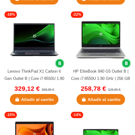
-18%
-22%
Lenovo ThinkPad X1 Carbon 6
HP EliteBook 840 G5 Outlet B |
Gen Outlet B | Core i7-8550U 1.80
Core i7-8550U 1.80 GHz | 256 GB
GHz | 256 GB NVMe | 8 GB...
NVMe | 16 GB DDR4 | 14"...
329,12 €
258,78 €
399,95 €
329,95 €
Añadir al carrito
Añadir al carrito
-15%
-14%