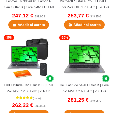
Lenovo ThinkPad X1 Carbon 6
Microsoft Surface Pro 6 Outlet B |
Gen Outlet B | Core i5-8250U 1.60
Core i5-8350U 1.70 GHz | 128 GB
GHz | 256 GB NVMe | 8 GB...
NVMe | 8 GB LPDDR3...
247,12 €
253,77 €
299,95 €
349,95 €
Añadir al carrito
Añadir al carrito
-35%
-20%
Dell Latitude 5320 Outlet B | Core
Dell Latitude 5420 Outlet B | Core
i5-1145G7 2.60 GHz | 256 Gb
i5-1145G7 2.60 GHz | 256 GB
(1 nota)
NVMe | 8 GB DDR4 Onboard...
NVMe | 8 GB DDR4 | 14" |...
281,25 €
349,95 €
262,22 €
399,95 €