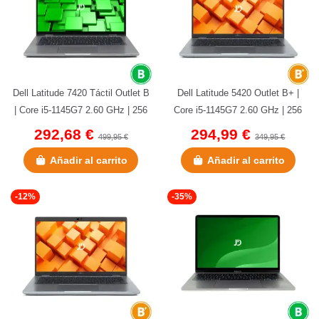
Dell Latitude 7420 Táctil Outlet B
Dell Latitude 5420 Outlet B+ |
| Core i5-1145G7 2.60 GHz | 256
Core i5-1145G7 2.60 GHz | 256
GB NVMe | 16 GB DDR4...
GB NVMe | 8 GB DDR4 | 14"...
292,68 €
294,99 €
499,95 €
349,95 €
Añadir al carrito
Añadir al carrito
-12%
-35%