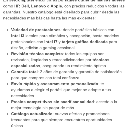
En
JetComputer
encontrarás
portátiles outlet de marcas líderes
como
HP, Dell, Lenovo
o
Apple
, con precios reducidos y todas las
garantías. Nuestro catálogo está diseñado para cubrir desde las
necesidades más básicas hasta las más exigentes:
Variedad de prestaciones
: desde portátiles básicos con
Intel i3
ideales para ofimática y navegación, hasta modelos
profesionales con
Intel i7
y
tarjeta gráfica dedicada
para
diseño, edición o gaming ocasional.
Revisión técnica completa
: todos los equipos son
revisados, limpiados y reacondicionados por
técnicos
especializados
, asegurando un rendimiento óptimo.
Garantía total
: 2 años de garantía y garantía de satisfacción
para que compres con total confianza.
Envío rápido y asesoramiento personalizado
: te
ayudamos a elegir el portátil que mejor se adapte a tus
necesidades.
Precios competitivos sin sacrificar calidad
: accede a la
mejor tecnología sin pagar de más.
Catálogo actualizado
: nuevas ofertas y promociones
frecuentes para que siempre encuentres oportunidades
únicas.