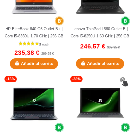
HP EliteBook 840 G5 Outlet B+ |
Lenovo ThinPad L580 Outlet B |
Core i5-8350U 1.70 GHz | 256 GB
Core i5-8250U 1.60 GHz | 256 GB
NVMe | 8 GB DDR4 | 14"...
NVMe | 8 GB DDR4 | 15,6"...
246,57 €
339,95 €
235,38 €
299,95 €
Añadir al carrito
Añadir al carrito
-18%
-28%