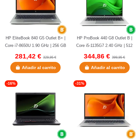
HP EliteBook 840 G5 Outlet B+ |
HP ProBook 440 G8 Outlet B |
Core i7-8650U 1.90 GHz | 256 GB
Core i5-1135G7 2.40 GHz | 512
NVMe | 16 GB DDR4 | 14"...
GB NVMe | 16 GB DDR4 | 14" |...
281,42 €
344,86 €
329,95 €
399,95 €
Añadir al carrito
Añadir al carrito
-16%
-31%