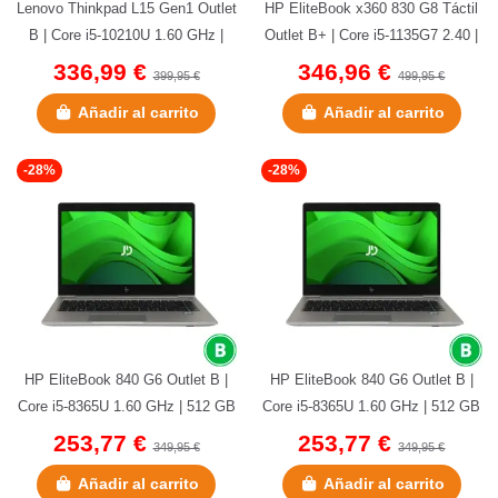
Lenovo Thinkpad L15 Gen1 Outlet
HP EliteBook x360 830 G8 Táctil
B | Core i5-10210U 1.60 GHz |
Outlet B+ | Core i5-1135G7 2.40 |
256 GB NVMe | 8 GB DDR4 |...
256 GB NVMe | 8 GB...
336,99 €
346,96 €
399,95 €
499,95 €
Añadir al carrito
Añadir al carrito
-28%
-28%
HP EliteBook 840 G6 Outlet B |
HP EliteBook 840 G6 Outlet B |
Core i5-8365U 1.60 GHz | 512 GB
Core i5-8365U 1.60 GHz | 512 GB
NVMe | 16 GB DDR4 | 14"...
NVMe | 16 GB DDR4 | 14"...
253,77 €
253,77 €
349,95 €
349,95 €
Añadir al carrito
Añadir al carrito