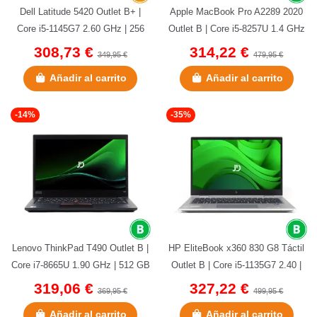
Dell Latitude 5420 Outlet B+ |
Apple MacBook Pro A2289 2020
Core i5-1145G7 2.60 GHz | 256
Outlet B | Core i5-8257U 1.4 GHz
GB NVMe | 8 GB DDR4 | 14"...
| 256 GB NVMe | 8 GB...
308,73 €
314,22 €
349,95 €
479,95 €
Añadir al carrito
Añadir al carrito
(1 nota)
-14%
-35%
Lenovo ThinkPad T490 Outlet B |
HP EliteBook x360 830 G8 Táctil
Core i7-8665U 1.90 GHz | 512 GB
Outlet B | Core i5-1135G7 2.40 |
NVMe | 16 GB DDR4 | 14"...
256 GB NVMe | 8 GB...
319,06 €
327,22 €
369,95 €
499,95 €
Añadir al carrito
Añadir al carrito