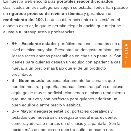
En nuestra web encontrarás
portátiles reacondicionados
clasificados en tres categorías según su estado. Todos han pasado
un
riguroso proceso de revisión técnica
y garantizan un
rendimiento del 100.
La única diferencia entre ellos está en el
aspecto exterior, lo que te permite elegir la opción que mejor se
ajuste a tu presupuesto y preferencias.
B+ – Excelente estado
: portátiles reacondicionados con un
R
nivel estético muy alto. Presentan un desgaste mínimo, como
ligeros roces apenas perceptibles en chasis o pantalla. Son
F
I
L
T
E
ideales para quienes desean un equipo con apariencia casi
nueva, a un precio más bajo que el de un producto
precintado.
B – Buen estado
: equipos plenamente funcionales que
pueden mostrar pequeñas marcas, leves rasguños o incluso
algún golpe muy superficial. Mantienen el mismo rendimiento
que uno nuevo y son perfectos para quienes priorizan un
buen equilibrio entre precio y estética.
B- – Mayor desgaste estético
: portátiles operativos y
testados que muestran un desgaste visual más evidente,
como rayaduras o marcas en el chasis y la pantalla. Son la
opción más económica de nuestro outlet, pensada para